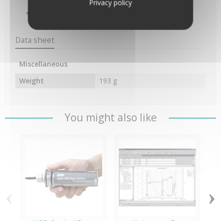
Privacy policy
diamètre
Norme : CE
Data sheet
Miscellaneous
Weight
193 g
You might also like
‹
›