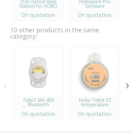
USB Optical Base
Hoboware Pro
Station for HOBO
Software
Optical
On quotation
On quotation
10 other products in the same
category:
‹
›
TidbiT MX 400
Hobo Tidbit V2
Bluetooth
temperature
Temperature...
datalogger
r
On quotation
On quotation