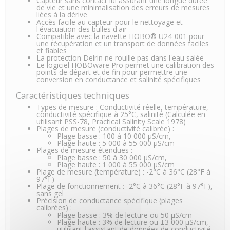
Capteur sans contact lui assurant une longue durée
de vie et une minimalisation des erreurs de mesures
liées à la dérive
Accès facile au capteur pour le nettoyage et
l'évacuation des bulles d'air
Compatible avec la navette HOBO® U24-001 pour
une récupération et un transport de données faciles
et fiables
La protection Delrin ne rouille pas dans l'eau salée
Le logiciel HOBOware Pro permet une calibration des
points de départ et de fin pour permettre une
conversion en conductance et salinité spécifiques
Caractéristiques techniques
Types de mesure : Conductivité réelle, température,
conductivité spécifique à 25°C, salinité (Calculée en
utilisant PSS-78, Practical Salinity Scale 1978)
Plages de mesure (conductivité calibrée) :
Plage basse : 100 à 10 000 μS/cm,
Plage haute : 5 000 à 55 000 μS/cm
Plages de mesure étendues :
Plage basse : 50 à 30 000 μS/cm,
Plage haute : 1 000 à 55 000 μS/cm
Plage de mesure (température) : -2°C à 36°C (28°F à
97°F)
Plage de fonctionnement : -2°C à 36°C (28°F à 97°F),
sans gel
Précision de conductance spécifique (plages
calibrées) :
Plage basse : 3% de lecture ou 50 μS/cm
Plage haute : 3% de lecture ou ±3 000 μS/cm,
utilisant l'assistant de données de conductivité