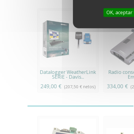
OK, aceptar
Datalogger WeatherLink
Radio cons
SERIE - Davis...
En
249,00 €
334,00 €
(207,50 € netos)
(