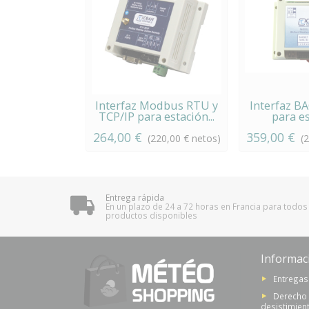
Interfaz Modbus RTU y
Interfaz B
TCP/IP para estación...
para es
264,00 €
359,00 €
(220,00 € netos)
(
Entrega rápida
En un plazo de 24 a 72 horas en Francia para todos
productos disponibles
Informac
Entregas
Derecho
desistimien