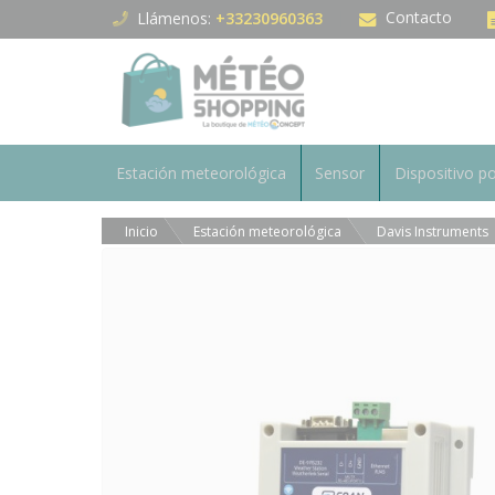
Panel de gestión de cookies
Contacto
Llámenos:
+33230960363
Estación meteorológica
Sensor
Dispositivo po
Inicio
Estación meteorológica
Davis Instruments