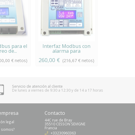
dbus para el
Interfaz Modbus con
eo de...
alarma para
anemómetro
260,00 €
00,00 € netos)
(216,67 € netos)
Servicio de atención al cliente
De lunes a viernes de 9:30 a 12:30 y de 14 a 17 horas
empresa
Contacto
44C rue de Bray
ón legal
35510 CESSON SEVIGNE
Francia
s somos?
+33230960363