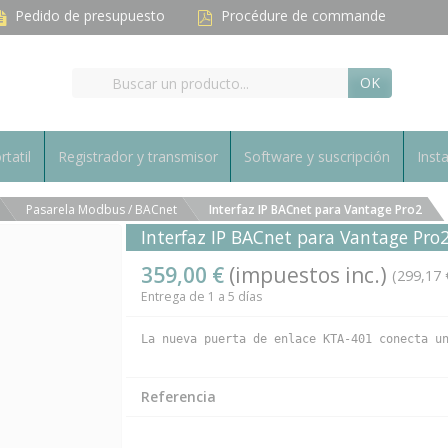
Pedido de presupuesto
Procédure de commande
OK
rtatil
Registrador y transmisor
Software y suscripción
Inst
Pasarela Modbus / BACnet
Interfaz IP BACnet para Vantage Pro2
Interfaz IP BACnet para Vantage Pro
359,00 €
(impuestos inc.)
(299,17 
Entrega de 1 a 5 días
La nueva puerta de enlace KTA-401 conecta u
Referencia