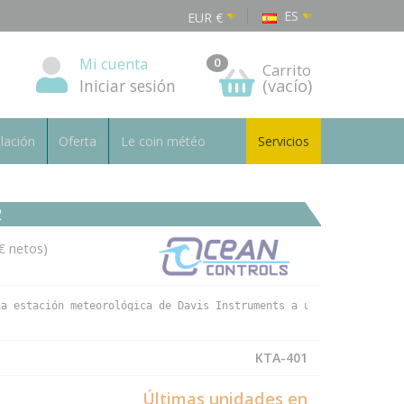
ES
EUR
€
Mi cuenta
0
Carrito
Iniciar sesión
(vacío)
alación
Oferta
Le coin météo
Servicios
2
€ netos)
na estación meteorológica de Davis Instruments a una red IP BACn
KTA-401
Últimas unidades en