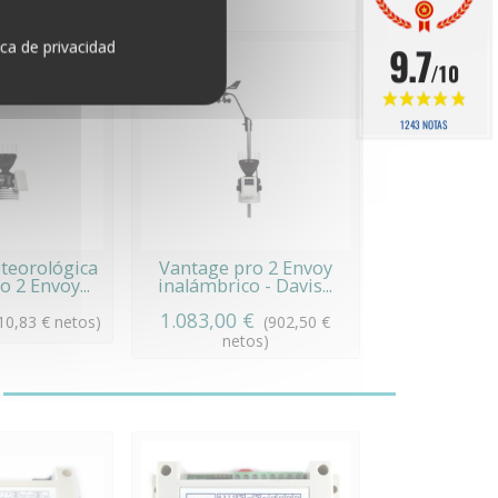
ica de privacidad
9.7
/10
1243 NOTAS
teorológica
Vantage pro 2 Envoy
 2 Envoy...
inalámbrico - Davis...
1.083,00 €
10,83 € netos)
(902,50 €
netos)