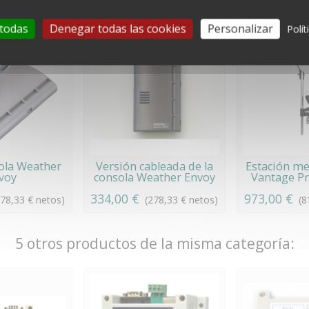
 todas
Denegar todas las cookies
Personalizar
Polít
ola Weather
Versión cableada de la
Estación me
voy
consola Weather Envoy
Vantage Pro
334,00 €
973,00 €
278,33 € netos)
(278,33 € netos)
(8
5 otros productos de la misma categoría: