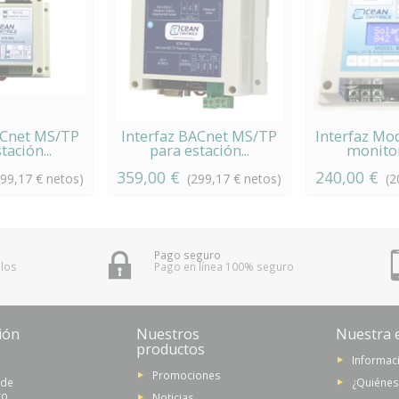
ACnet MS/TP
Interfaz BACnet MS/TP
Interfaz Mo
tación...
para estación...
monitor
359,00 €
240,00 €
299,17 € netos)
(299,17 € netos)
(2
Pago seguro
 los
Pago en línea 100% seguro
ión
Nuestros
Nuestra 
productos
Informaci
Promociones
 de
¿Quiéne
to
Noticias