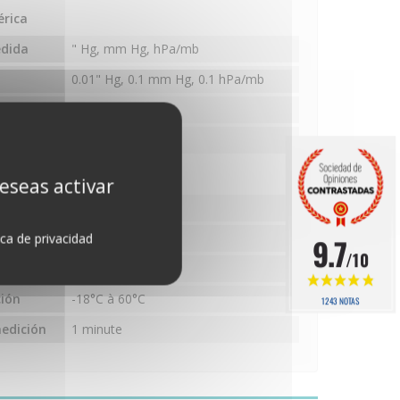
érica
edida
" Hg, mm Hg, hPa/mb
0.01" Hg, 0.1 mm Hg, 0.1 hPa/mb
±1.4 hPa/mb
edición
1 minute
terior
deseas activar
edida
°F ou °C
±0.5°C
ica de privacidad
9.7
/10
0.1
ión
-18°C à 60°C
1243 NOTAS
edición
1 minute