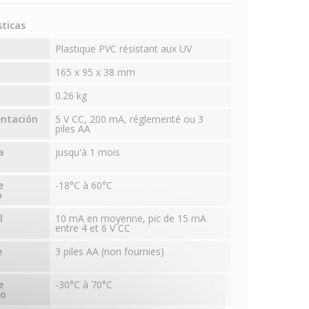
sticas
Plastique PVC résistant aux UV
165 x 95 x 38 mm
0.26 kg
entación
5 V CC, 200 mA, réglementé ou 3
piles AA
a
jusqu'à 1 mois
e
-18°C à 60°C
o
l
10 mA en moyenne, pic de 15 mA
entre 4 et 6 V CC
e
3 piles AA (non fournies)
e
-30°C à 70°C
to