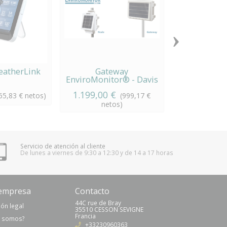
›
eatherLink
Gateway
Radio conso
EnviroMonitor® - Davis
Env
Instruments
1.199,00 €
334,00 €
65,83 € netos)
(999,17 €
(2
netos)
Servicio de atención al cliente
De lunes a viernes de 9:30 a 12:30 y de 14 a 17 horas
empresa
Contacto
44C rue de Bray
ón legal
35510 CESSON SEVIGNE
Francia
s somos?
+33230960363