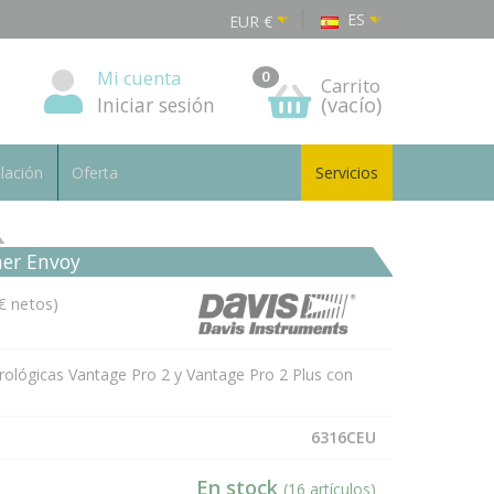
ES
EUR
€
Mi cuenta
0
Carrito
Iniciar sesión
(vacío)
alación
Oferta
Servicios
her Envoy
€ netos)
rológicas Vantage Pro 2 y Vantage Pro 2 Plus con
6316CEU
En stock
(16 artículos)