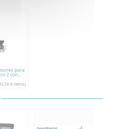
nsores para
o 2 con...
32,50 € netos)