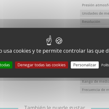
Presión atmosf
Unidades de m
Resolución
Precisión
Frecuencia de m
Temperatura in
b usa cookies y te permite controlar las que 
Unidades de m
 todas
Denegar todas las cookies
Personalizar
Resolución
Polít
Precisión
Rango de medic
Frecuencia de m
También le puede gustar