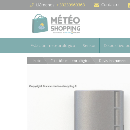
Panel de gestión de cookies
Contacto
Llámenos:
+33230960363
Estación meteorológica
Sensor
Dispositivo po
Inicio
Estación meteorológica
Davis Instruments