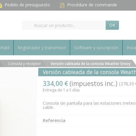
Pedido de presupuesto
Procédure de commande
OK
rtatil
Registrador y transmisor
Software y suscripción
Inst
Consola y receptor
Versión cableada de la consola Weather Envoy
Versión cableada de la consola Weat
334,00 €
(impuestos inc.)
(278,33 
Entrega de 1 a 5 días
Consola sin pantalla para las estaciones meteo
cable.
Referencia