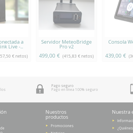
onectada a
Servidor MeteoBridge
Consola W
k Live -...
Pro v2
499,00 €
439,00 €
357,50 € netos)
(415,83 € netos)
(3
Pago seguro
 los
Pago en línea 100% seguro
ión
Nuestros
Nuestra 
productos
Informaci
Promociones
 de
¿Quiéne
to
Noticias