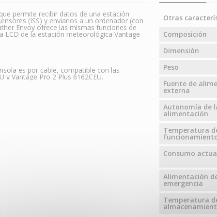
ue permite recibir datos de una estación
Otras caracterí
ensores (ISS) y enviarlos a un ordenador (con
eather Envoy ofrece las mismas funciones de
a LCD de la estación meteorológica Vantage
Composición
Dimensión
Peso
consola es por cable, compatible con las
U y Vantage Pro 2 Plus 6162CEU.
Fuente de alim
externa
Autonomía de l
alimentación
Temperatura d
funcionamient
Consumo actua
Alimentación d
emergencia
Temperatura d
almacenamien