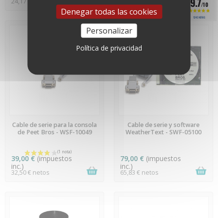
9.7
24,17 € netos
107,50 € netos
/10
Denegar todas las cookies
1243 NOTAS
Personalizar
Política de privacidad
(2 notas)
ÚLTIMAS UNIDADES EN
ÚLTIMAS UNIDADES EN
Cable de serie para la consola
Cable de serie y software
STOCK
STOCK
de Peet Bros - WSF-10049
WeatherText - SWF-05100
39,00 €
(impuestos
79,00 €
(impuestos
inc.)
inc.)
32,50 € netos
65,83 € netos