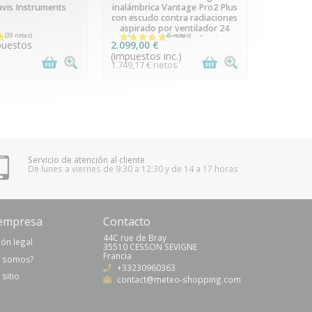
avis Instruments
inalámbrica Vantage Pro2 Plus
con escudo contra radiaciones
aspirado por ventilador 24
horas - 6263EU - Davis
puestos
2.099,00 €
Instruments
(impuestos inc.)
s
1.749,17 € netos
Servicio de atención al cliente
De lunes a viernes de 9:30 a 12:30 y de 14 a 17 horas
empresa
Contacto
44C rue de Bray
ón legal
35510 CESSON SEVIGNE
(20 notas)
Francia
s somos?
+33230960363
sitio
contact@meteo-shopping.com