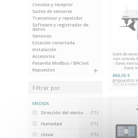
Consola y receptor
Suites de sensores
Transmisor y repetidor
Software y registrador de
datos
Sensores
Estación conectada
Instalación
ÚLTIMAS 
Suite de sens
S
Accesorios
con consola 
Pasarela Modbus / BACnet
- Davis Instr
Davis I
Repuestos
868,00 €
(impuestos in
723,33 € neto
Filtrar por
MEDIDA
(11)
Dirección del viento
(11)
Humedad
(11)
Lluvia