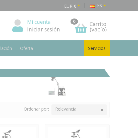
ES
EUR
€
Mi cuenta
0
Carrito
Iniciar sesión
(vacío)
alación
Oferta
Servicios
Ordenar por:
Relevancia