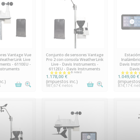
UNIDADES EN
ÚLTIMAS UNIDADES EN
E
ores Vantage Vue
Conjunto de sensores Vantage
Estació
TOCK
STOCK
WeatherLink Live
Pro 2 con consola WeatherLink
Inalámbric
uments - 6110EU -
Live - Davis Instruments -
Davis Inst
nstruments
6112EU - Davis Instruments
Davis
1.178,00 €
1.049,00 €
c.)
(impuestos inc.)
(impuestos 
s
981,67 € netos
874,17 € ne