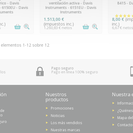
ico - Davis
ventilación activa - Davis
8415 - D
- 6150EU - Davis
Instruments - 6151EU - Davis
ruments
Instruments
1.513,00 €
8,00 €
(im
c.)
(impuestos inc.)
inc.)
s
1.260,83 € netos
6,67 € neto
 elementos 1-12 sobre 12
Pago seguro
 los
Pago en línea 100% seguro
ión
Nuestros
Nuestra 
productos
Informaci
(5 notas)
Promociones
 de
¿Quiéne
to
Noticias
Mapa del 
guro
Los más vendidos
Contacto
Nuestras marcas