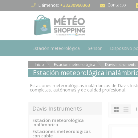
Panel de gestión de cookies
Contacto
Llámenos:
+33230960363
Estación meteorológica
Sensor
Dispositivo po
Inicio
Estación meteorológica
Davis Instruments
Estación meteorológica inalámbri
Estaciones meteorológicas inalámbricas de Davis Ins
completas, autónomas y de calidad profesional.
Davis Instruments
H
Estación meteorológica
inalámbrica
Estaciones meteorológicas
con cable