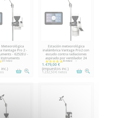
N STOCK
EN STOCK
n Meteorológica
Estación meteorológica
a Vantage Pro 2 -
inalámbrica Vantage Pro2 con
ruments - 6252EU -
escudo contra radiaciones
 Instruments
aspirado por ventilador 24
horas - 6253EU - Davis
1.479,00 €
Instruments
inc.)
(impuestos inc.)
tos
1.232,50 € netos