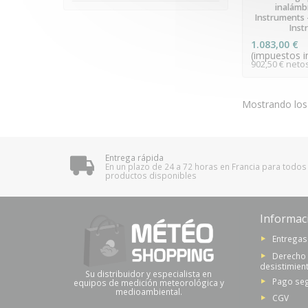
inalámbr
Instruments 
Inst
1.083,00 €
(impuestos in
902,50 € neto
Mostrando los
Entrega rápida
En un plazo de 24 a 72 horas en Francia para todos
productos disponibles
Informac
Entregas
Derecho
desistimien
Su distribuidor y especialista en
Pago se
equipos de medición meteorológica y
medioambiental.
CGV