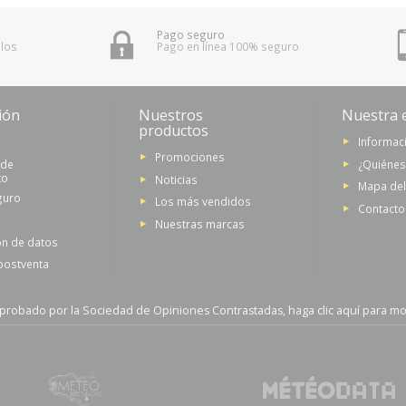
Pago seguro
 los
Pago en línea 100% seguro
ión
Nuestros
Nuestra 
productos
Informaci
Promociones
 de
¿Quiéne
to
Noticias
Mapa del 
guro
Los más vendidos
Contacto
Nuestras marcas
ón de datos
 postventa
probado por la Sociedad de Opiniones Contrastadas,
haga clic aquí para mos