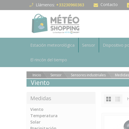
Panel de gestión de cookies
Contacto
Llámenos:
+33230960363
Estación meteorológica
Sensor
Dispositivo po
El rincón del tiempo
Inicio
Sensor
Sensores industriales
Medidas
Viento
Medidas
H
Viento
Temperatura
Solar
Precipitación