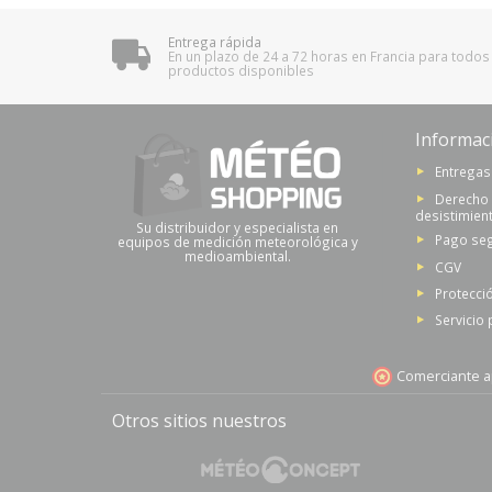
Entrega rápida
En un plazo de 24 a 72 horas en Francia para todos
productos disponibles
Informac
Entregas
Derecho
desistimien
Su distribuidor y especialista en
Pago se
equipos de medición meteorológica y
medioambiental.
CGV
Protecci
Servicio
Comerciante a
Otros sitios nuestros