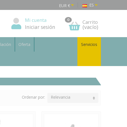
ES
EUR
€
Mi cuenta
0
Carrito
Iniciar sesión
(vacío)
alación
Oferta
Servicios
Ordenar por:
Relevancia