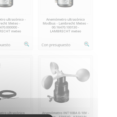
REORDEN
PREORDEN
ro ultrasónico -
Anemómetro ultrasónico
echt Meteo -
Modbus - Lambrecht Meteo -
470.000000 -
00.16470.100130 -
RECHT meteo
LAMBRECHT meteo
puesto
Con presupuesto
REORDEN
PREORDEN
tro ultrasónico
Anemómetro INT10BA 0-10V -
- SONIC-ANEMO-
Kriwan - 13N540 - KRIWAN