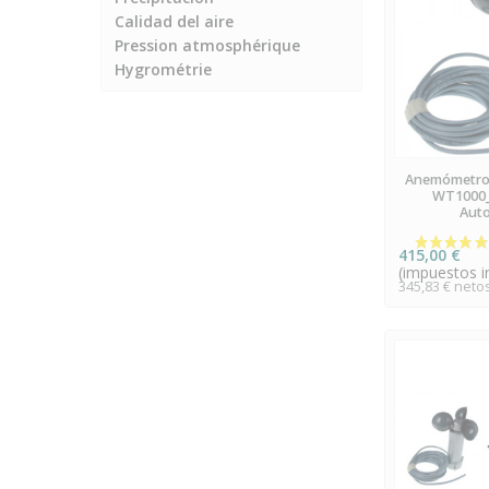
Calidad del aire
Pression atmosphérique
Hygrométrie
EN
Anemómetro 
WT1000_
Aut
415,00 €
(impuestos in
345,83 € neto