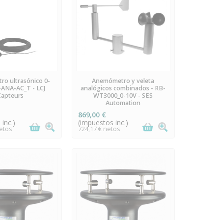
S UNIDADES EN
PREORDEN
o ultrasónico 0-
Anemómetro y veleta
STOCK
-ANA-AC_T - LCJ
analógicos combinados - RB-
Capteurs
WT3000_0-10V - SES
Automation
869,00 €
inc.)
(impuestos inc.)
netos
724,17 € netos