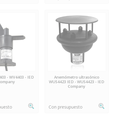
REORDEN
PREORDEN
403 - WV4403 - IED
Anemómetro ultrasónico
Company
WUS4423 IED - WUS4423 - IED
Company
puesto
Con presupuesto