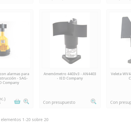
EORDEN
PREORDEN
P
on alarmas para
Anemómetro 4403v3 - AN4403
Veleta WV4
strucción - SAG-
- IED Company
ED Company
c.)
Con presupuesto
Con presu
s
 elementos 1-20 sobre 20