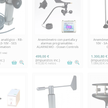
 STOCK
EN STOCK
ÚLTIMA
analógico - RB-
Anemómetro con pantalla y
Anemómetr
0-10V - SES
alarmas programables -
10V - SA
omation
ALARNEMO - Ocean Controls
499,00 €
1.300,80 €
c.)
(impuestos inc.)
(impuestos 
s
415,83 € netos
1.084,00 € 