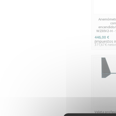
PR
Anemómetr
con
encendido/
W230V2-H - 
446,00 €
(impuestos in
371,67 € neto
PR
Veleta profes
Meteo - 00.