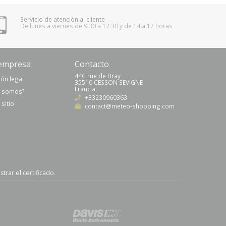
Servicio de atención al cliente
De lunes a viernes de 9:30 a 12:30 y de 14 a 17 horas
empresa
Contacto
44C rue de Bray
ón legal
35510 CESSON SEVIGNE
Francia
s somos?
+33230960363
sitio
contact@meteo-shopping.com
trar el certificado
.