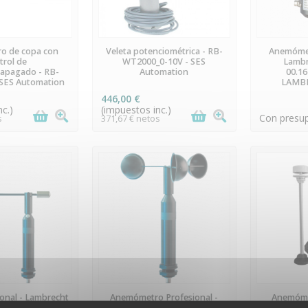
EORDEN
PREORDEN
P
o de copa con
Veleta potenciométrica - RB-
Anemómet
trol de
WT2000_0-10V - SES
Lambr
apagado - RB-
Automation
00.16
SES Automation
LAMB
446,00 €
c.)
(impuestos inc.)
Con presu
s
371,67 € netos
(1 nota)
EORDEN
PREORDEN
P
ional - Lambrecht
Anemómetro Profesional -
Anemóme
14521.100040 -
Lambrecht Meteo -
Modbus 