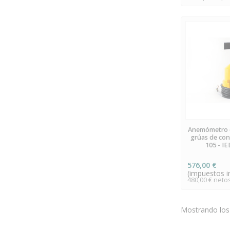
PR
Anemómetro c
grúas de con
105 - I
576,00 €
(impuestos in
480,00 € neto
Mostrando los