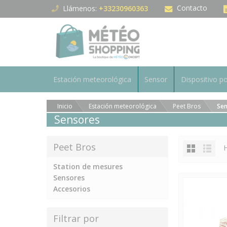
Panel de gestión de cookies
Contacto
Llámenos:
+33230960363
Estación meteorológica
Sensor
Dispositivo po
Inicio
Estación meteorológica
Peet Bros
Sen
Sensores
Peet Bros
H
Station de mesures
Sensores
Accesorios
Filtrar por