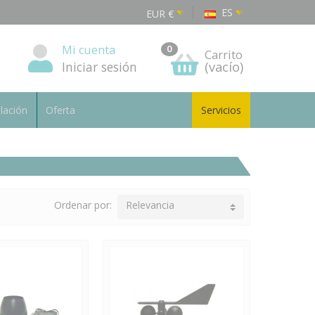
ES
EUR
€
Mi cuenta
0
Carrito
Iniciar sesión
(vacío)
alación
Oferta
Servicios
Ordenar por:
Relevancia