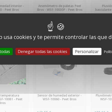
 STOCK
EN STOCK
ÚLTIMA
medad interior -
Anemómetro de paletas Peet
Pluvió
 - Peet Bros
Bros - WSF-10030P - Peet Bros
basculante
129,00 €
139,00 €
c.)
(impuestos inc.)
(impuestos 
s
107,50 € netos
115,83 € ne
b usa cookies y te permite controlar las que 
 todas
Denegar todas las cookies
Personalizar
Polít
EORDEN
PREORDEN
P
 temperatura
Sensor de humedad exterior -
Pluviómetro
SF-10081 - Peet
WSF-10060 - Peet Bros
WSF-101
Bros