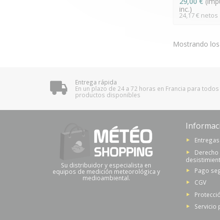
29,00 €
(imp
inc.)
24,17 € netos
Mostrando los
Entrega rápida
En un plazo de 24 a 72 horas en Francia para todos
productos disponibles
Informac
Entregas
Derecho
desistimien
Su distribuidor y especialista en
Pago se
equipos de medición meteorológica y
medioambiental.
CGV
Protecci
Servicio