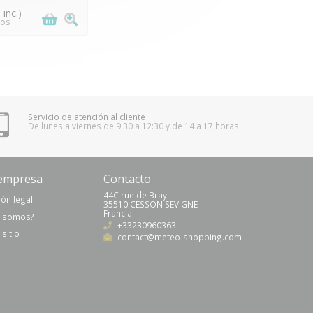
inc.)
tos
Servicio de atención al cliente
De lunes a viernes de 9:30 a 12:30 y de 14 a 17 horas
(8 notas)
empresa
Contacto
44C rue de Bray
ón legal
35510 CESSON SEVIGNE
Francia
s somos?
+33230960363
sitio
contact@meteo-shopping.com