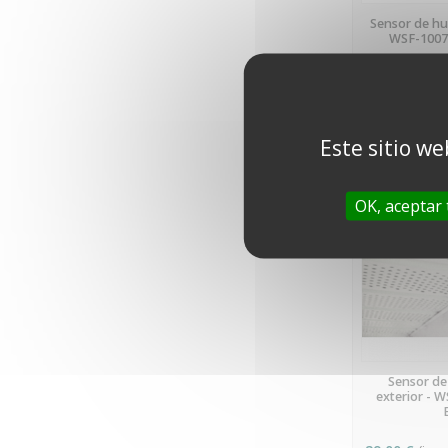
EN
Sensor de hu
WSF-10070
129,00 €
(impuestos in
107,50 € neto
Este sitio we
OK, aceptar
PR
Sensor de
exterior - W