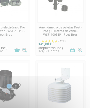
N STOCK
PREORDEN
o electrónico Pro
Anemómetro de paletas Peet-
ctor - WSF-10310 -
Bros (30 metros de cable) -
eet Bros
WSF-10031P - Peet Bros
149,00 €
inc.)
(impuestos inc.)
tos
124,17 € netos