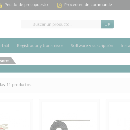
Pedido de presupuesto
Procédure de commande
OK
rtatil
Registrador y transmisor
Software y suscripción
Inst
sores
ay 11 productos.