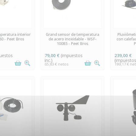
UNIDADES EN
ÚLTIMAS UNIDADES EN
E
peratura interior
Grand sensor de temperatura
Pluviómetr
TOCK
STOCK
0 - Peet Bros
de acero inoxidable - WSF-
con calefa
10085 - Peet Bros
P
uestos
79,00 €
(impuestos
239,00 €
inc.)
(impuestos 
65,83 € netos
199,17 € ne