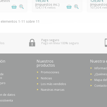
uestos
149,00 €
129,00 €
(impuestos inc.)
(impuestos 
124,17 € netos
107,50 € ne
 elementos 1-11 sobre 11
Pago seguro
 los
Pago en línea 100% seguro
ión
Nuestros
Nuestra 
productos
Informaci
Promociones
 de
¿Quiéne
to
Noticias
Mapa del 
guro
Los más vendidos
Contacto
Nuestras marcas
ón de datos
 postventa