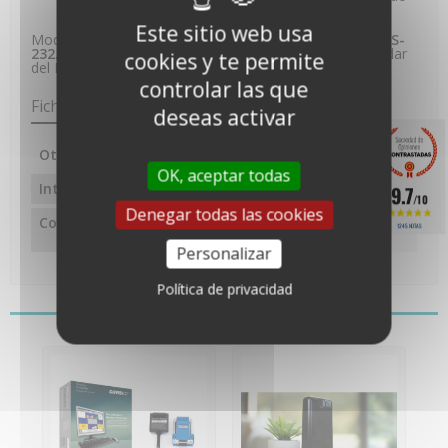
momento.
Este sitio web usa
Modelo de ordenador con
conexión de puerto serie RS-
232
. Recomendamos el modelo USB para el uso estándar
cookies y te permite
del PC.
controlar las que
Ficha técnica
deseas activar
Otras características
OK, aceptar todas
Interfaz
SERIE RS232
9.7
/10
Denegar todas las cookies
Compatibilidad
Windows 2000, XP, VISTA,
1245 NOTAS
SEVEN, 10
Personalizar
Política de privacidad
También le puede gustar