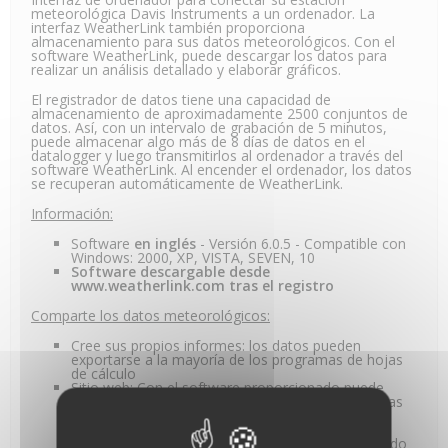
meteorológica Davis Instruments a un ordenador. La
interfaz WeatherLink también proporciona
almacenamiento para sus datos meteorológicos. Con el
software WeatherLink, puede descargar los datos para
realizar un análisis detallado y elaborar gráficos.
El registrador de datos tiene una capacidad de
almacenamiento de aproximadamente 2500 conjuntos de
datos. Así, con un intervalo de grabación de 5 minutos,
puede almacenar algo más de 8 días de datos en el
datalogger y luego transmitirlos al ordenador a través del
software WeatherLink. Al encender el ordenador, los datos
se recuperan automáticamente de WeatherLink.
Información:
Software
en inglés
- Versión 6.0.5 - Compatible con
Windows: 2000, XP, VISTA, SEVEN, 10
Software descargable desde
www.weatherlink.com tras el registro
Comparte los datos meteorológicos:
Cree sus propios informes: los datos pueden
exportarse a la mayoría de los programas de hojas
de cálculo
Sitio web: Con el software proporcionado puede
crear un sitio web meteorológico enviando páginas
HTML que contengan datos meteorológicos,
gráficos, etc. a través de FTP. Requiere que el
software y el ordenador estén funcionando en todo