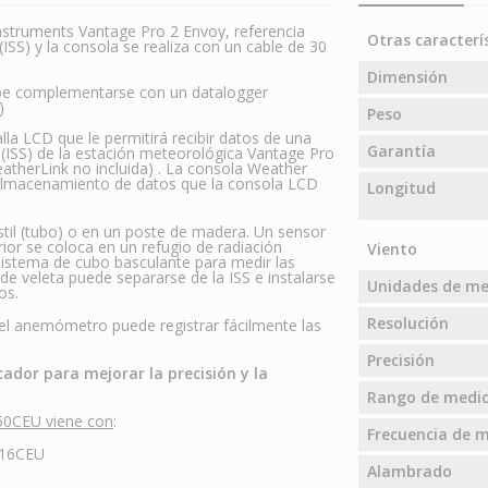
struments Vantage Pro 2 Envoy, referencia
Otras caracterí
SS) y la consola se realiza con un cable de 30
Dimensión
ebe complementarse con un datalogger
)
Peso
la LCD que le permitirá recibir datos de una
Garantía
(ISS) de la estación meteorológica Vantage Pro
atherLink no incluida) . La consola Weather
almacenamiento de datos que la consola LCD
Longitud
il (tubo) o en un poste de madera. Un sensor
ior se coloca en un refugio de radiación
Viento
sistema de cubo basculante para medir las
de veleta puede separarse de la ISS e instalarse
Unidades de m
os.
Resolución
 el anemómetro puede registrar fácilmente las
Precisión
cador para mejorar la precisión y la
Rango de medic
50CEU viene con
:
Frecuencia de m
316CEU
Alambrado