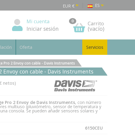
ES
EUR
€
Mi cuenta
0
Carrito
Iniciar sesión
(vacío)
alación
Oferta
Servicios
 Pro 2 Envoy con cable - Davis Instruments
2 Envoy con cable - Davis Instruments
€ netos)
ge Pro 2
Envoy
de Davis Instruments
, con número
res multiuso (pluviómetro, sensor de temperatura y
na consola. Se pueden añadir sensores solares y
6150CEU