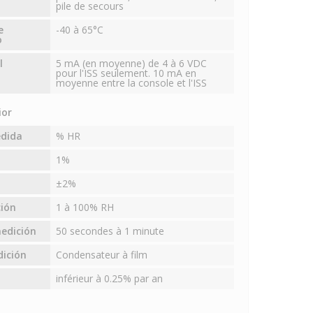
pile de secours
e
-40 à 65°C
o
l
5 mA (en moyenne) de 4 à 6 VDC
pour l'ISS seulement. 10 mA en
moyenne entre la console et l'ISS
ior
edida
% HR
1%
±2%
ión
1 à 100% RH
edición
50 secondes à 1 minute
dición
Condensateur à film
inférieur à 0.25% par an