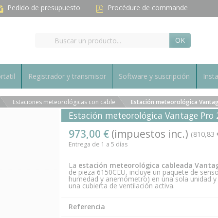
Pedido de presupuesto
Procédure de commande
OK
rtatil
Registrador y transmisor
Software y suscripción
Inst
Estaciones meteorológicas con cable
Estación meteorológica Vantage
Estación meteorológica Vantage Pro 
973,00 €
(impuestos inc.)
(810,83 
Entrega de 1 a 5 días
La
estación meteorológica cableada Vanta
de pieza 6150CEU, incluye un paquete de senso
humedad y anemómetro) en una sola unidad y u
una cubierta de ventilación activa.
Referencia