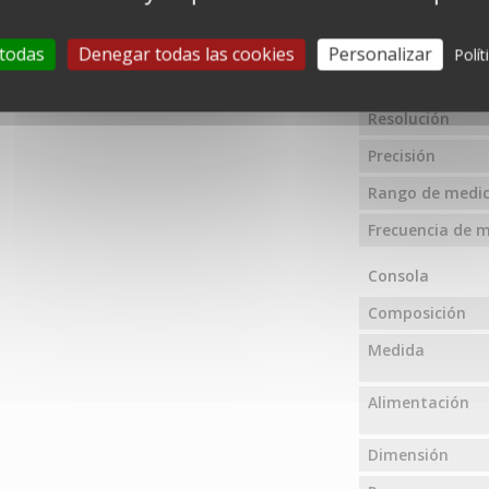
Temperatura in
 todas
Denegar todas las cookies
Personalizar
Polít
Unidades de m
Resolución
Precisión
Rango de medic
Frecuencia de m
Consola
Composición
Medida
Alimentación
Dimensión