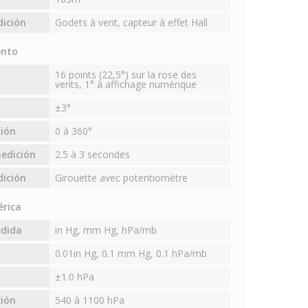
dición
Godets à vent, capteur à effet Hall
ento
16 points (22,5°) sur la rose des
vents, 1° à affichage numérique
±3°
ión
0 à 360°
edición
2.5 à 3 secondes
dición
Girouette avec potentiomètre
érica
edida
in Hg, mm Hg, hPa/mb
0.01in Hg, 0.1 mm Hg, 0.1 hPa/mb
±1.0 hPa
ión
540 à 1100 hPa