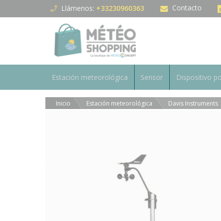
Panel de gestión de cookies
Contacto
Llámenos:
+33230960363
Estación meteorológica
Sensor
Dispositivo po
Inicio
Estación meteorológica
Davis Instruments