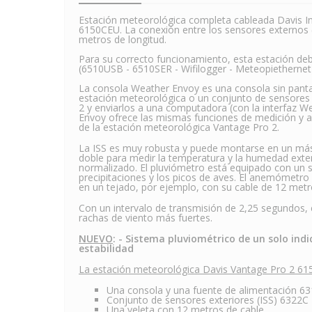
Estación meteorológica completa cableada Davis In
6150CEU. La conexión entre los sensores externos (I
metros de longitud.
Para su correcto funcionamiento, esta estación d
(6510USB - 6510SER - Wifilogger - Meteopiethernet
La consola Weather Envoy es una consola sin pantal
estación meteorológica o un conjunto de sensores 
2 y enviarlos a una computadora (con la interfaz We
Envoy ofrece las mismas funciones de medición y 
de la estación meteorológica Vantage Pro 2.
La ISS es muy robusta y puede montarse en un mást
doble para medir la temperatura y la humedad exter
normalizado. El pluviómetro está equipado con un 
precipitaciones y los picos de aves. El anemómetro 
en un tejado, por ejemplo, con su cable de 12 metr
Con un intervalo de transmisión de 2,25 segundos,
rachas de viento más fuertes.
NUEVO
: - Sistema pluviométrico de un solo indi
estabilidad
La estación meteorológica Davis Vantage Pro 2 61
Una consola y una fuente de alimentación 6
Conjunto de sensores exteriores (ISS) 6322C
Una veleta con 12 metros de cable