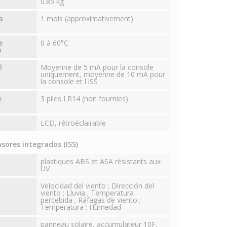
0.85 kg
a
1 mois (approximativement)
e
0 à 60°C
o
l
Moyenne de 5 mA pour la console
uniquement, moyenne de 10 mA pour
la console et l'ISS
e
3 piles LR14 (non fournies)
LCD, rétroéclairable
sores integrados (ISS)
plastiques ABS et ASA résistants aux
UV
Velocidad del viento ; Dirección del
viento ; Lluvia ; Temperatura
percebida ; Ráfagas de viento ;
Temperatura ; Humedad
panneau solaire, accumulateur 10F,