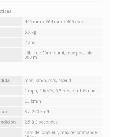
sticas
445 mm x 264 mm x 406 mm
5.9 kg
2 ans
câble de 30m fourni, max possible
300 m
edida
mph, km/h, m/s, Nœud
1 mph, 1 km/h, 0.5 m/s, ou 1 Nœud
±3 km/h
ión
3 à 290 km/h
edición
2.5 à 3 secondes
12m de longueur, max recommandé
165m