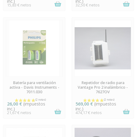
inc.)
inc.)
15,83 € netos
32,50 € netos
EN STOCK
EN STOCK
Batería para ventilación
Repetidor de radio para
activa - Davis Instruments -
Vantage Pro 2 inalámbrico -
7011.030
7627OV
26,00 €
(impuestos
569,00 €
(impuestos
inc.)
inc.)
21,67 € netos
474,17 € netos