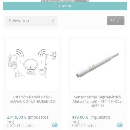
Barani
Relevancia
Filtrar
EN STOCK
ÚLTIMAS UNIDADES EN
Estación Barani Basic -
Sensor termo-higrométrico
STOCK
BWWS-C04-LR-EU868-OD
MeteoTemp® - MT-TH-C05-
485R-D
2.419,00 €
(impuestos
419,00 €
(impuestos
inc.)
inc.)
2.015,83 € netos
349,17 € netos