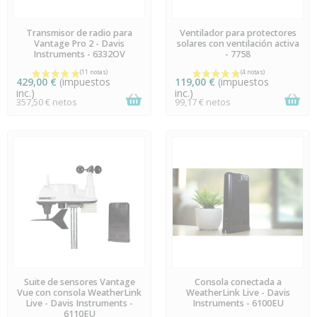
EN STOCK
EN STOCK
Transmisor de radio para
Ventilador para protectores
Vantage Pro 2 - Davis
solares con ventilación activa
Instruments - 6332OV
- 7758
429,00 €
(impuestos
119,00 €
(impuestos
inc.)
inc.)
357,50 € netos
99,17 € netos
ÚLTIMAS UNIDADES EN
EN STOCK
Suite de sensores Vantage
Consola conectada a
STOCK
Vue con consola WeatherLink
WeatherLink Live - Davis
Live - Davis Instruments -
Instruments - 6100EU
6110EU