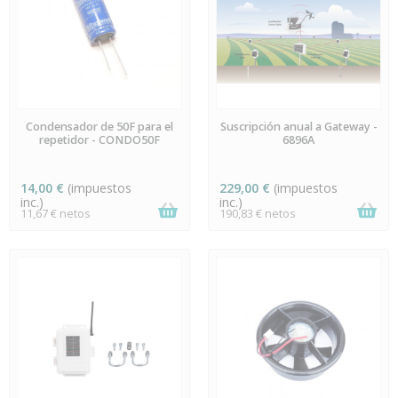
EN STOCK
EN STOCK
Condensador de 50F para el
Suscripción anual a Gateway -
repetidor - CONDO50F
6896A
14,00 €
(impuestos
229,00 €
(impuestos
inc.)
inc.)
11,67 € netos
190,83 € netos