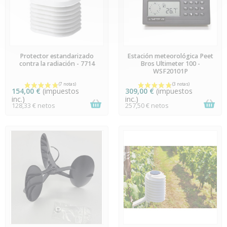
EN STOCK
EN STOCK
Protector estandarizado
Estación meteorológica Peet
contra la radiación - 7714
Bros Ultimeter 100 -
WSF20101P
154,00 €
(impuestos
309,00 €
(impuestos
inc.)
inc.)
128,33 € netos
257,50 € netos
(11 notas)