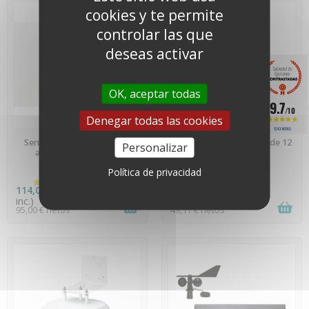
cookies y te permite
controlar las que
deseas activar
OK, aceptar todas
9.7
/10
Denegar todas las cookies
1243 NOTAS
EN STOCK
EN STOCK
Sensor de temperatura de
Cable de 4 conductores de 12
Personalizar
acero inoxidable con
metros - 7876.040
conector RJ - Davis
Política de privacidad
Instruments - 6475
114,00 €
(impuestos
59,00 €
(impuestos
inc.)
inc.)
95,00 € netos
49,17 € netos