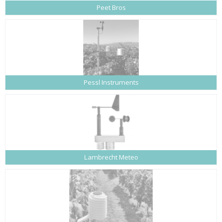
Peet Bros
Pessl Instruments
Lambrecht Meteo