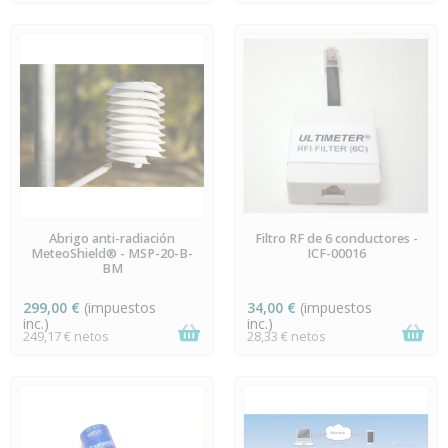
EN STOCK
EN STOCK
Abrigo anti-radiación
Filtro RF de 6 conductores -
MeteoShield® - MSP-20-B-
ICF-00016
BM
299,00 €
(impuestos
34,00 €
(impuestos
inc.)
inc.)
249,17 € netos
28,33 € netos