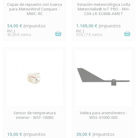
EN STOCK
EN STOCK
Copas de repuesto con tuerca
Estación meteorológica LoRa
para MeteoWind Compact -
MeteoHelix® IoT PRO - MH-
MWC-RC
C04-LR-EU868-AMET
54,00 €
(impuestos
1.169,00 €
(impuestos
inc.)
inc.)
45,00 € netos
974,17 € netos
ÚLTIMAS UNIDADES EN
EN STOCK
Sensor de temperatura
Veleta para anemómetro -
STOCK
interior - WSF-10080
WSS-01000-003
19,00 €
(impuestos
39,00 €
(impuestos