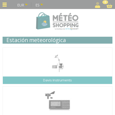
Panel de gestión de cookies
0
EUR
ES
Estación meteorológica
Davis Instruments