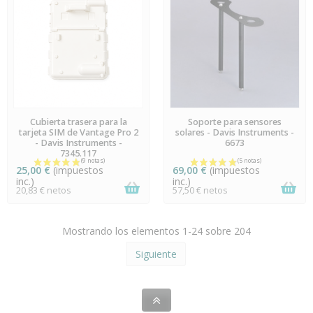
(3 notas)
EN STOCK
EN STOCK
Cubierta trasera para la
Soporte para sensores
tarjeta SIM de Vantage Pro 2
solares - Davis Instruments -
- Davis Instruments -
6673
7345.117
25,00 €
(impuestos
69,00 €
(impuestos
inc.)
inc.)
20,83 € netos
57,50 € netos
Mostrando los elementos 1-24 sobre 204
Siguiente