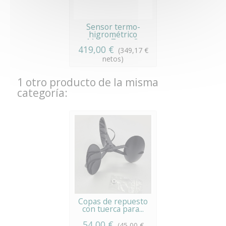
Sensor termo-
higrométrico
MeteoTemp®
419,00 €
(349,17 €
netos)
1 otro producto de la misma
categoría:
Copas de repuesto
con tuerca para...
54,00 €
(45,00 €