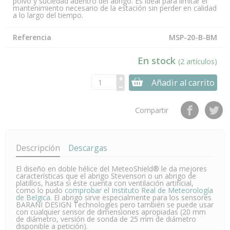
polvo y suciedad adentro del abrigo. Es ideal para limitar el
mantenimiento necesario de la estación sin perder en calidad
a lo largo del tiempo.
Referencia
MSP-20-B-BM
En stock
(2 artículos)
Añadir al carrito
Compartir
Descripción
Descargas
El diseño en doble hélice del MeteoShield® le da mejores
características que el abrigo Stevenson o un abrigo de
platillos, hasta si éste cuenta con ventilación artificial,
como lo pudo
comprobar el Instituto Real de Meteorología
de Belgica
. El abrigo sirve especialmente para los sensores
BARANI DESIGN Technologies pero también se puede usar
con cualquier sensor de dimensiones apropiadas (20 mm
de diámetro, versión de sonda de 25 mm de diámetro
disponible a petición).