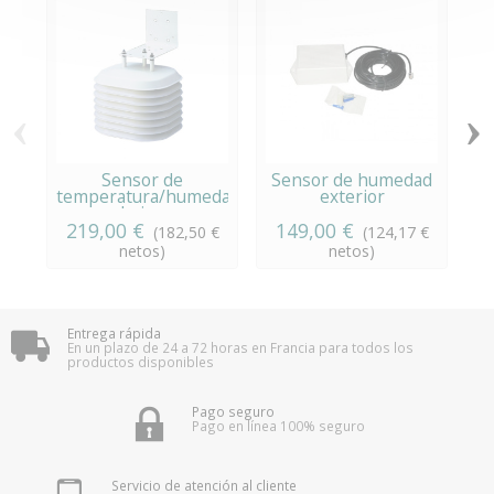
‹
›
Sensor de
Sensor de humedad
temperatura/humedad
exterior
e
bajo...
219,00 €
149,00 €
(182,50 €
(124,17 €
netos)
netos)
Entrega rápida
En un plazo de 24 a 72 horas en Francia para todos los
productos disponibles
Pago seguro
Pago en línea 100% seguro
Servicio de atención al cliente