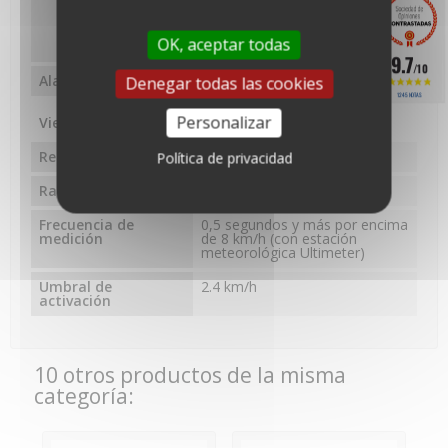
- 34 cm² ; Dimensión de la
veleta: Longitud 32,8 cm -
Altura 8,9 cm - Superficie 88,5
OK, aceptar todas
cm².
9.7
/10
Alambrado
12 metros con conector RJ11
Denegar todas las cookies
1245 NOTAS
Personalizar
Viento
Resolución
0,1 km/h, 0,1 m/s, 0,1 nudos
Política de privacidad
Rango de medición
0.3 a 257 km/h
Frecuencia de
0,5 segundos y más por encima
medición
de 8 km/h (con estación
meteorológica Ultimeter)
Umbral de
2.4 km/h
activación
10 otros productos de la misma
categoría: