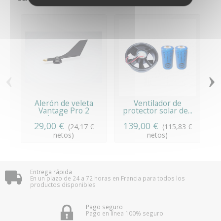
‹
›
Alerón de veleta
Ventilador de
B
Vantage Pro 2
protector solar de...
(antigua...
29,00 €
139,00 €
8
(24,17 €
(115,83 €
netos)
netos)
Entrega rápida
En un plazo de 24 a 72 horas en Francia para todos los
productos disponibles
Pago seguro
Pago en línea 100% seguro