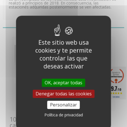
realizó a principios de 2018. En consecuencia, las
estaciones adquiridas posteriormente se ven afectadas.
También le puede gustar
Este sitio web usa
cookies y te permite
controlar las que
deseas activar
OK, aceptar todas
9.7
Anemómetro de
Anemómetro de
/10
veleta estándar
paletas Vantage Pro
Denegar todas las cookies
- Davis...
1246 NOTAS
249,00 €
249,00 €
(207,50 €
(207,50 €
Personalizar
netos)
netos)
Política de privacidad
10 otros productos de la misma
categoría: