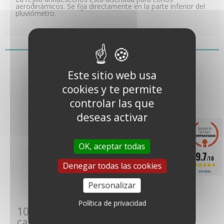
aerodinámicos. Se fija directamente en la parte inferior del
pluviómetro.
También le puede gustar
Este sitio web usa
cookies y te permite
controlar las que
deseas activar
OK, aceptar todas
9.7
Cono de recepción
Kit de recambio de
/10
para pluviómetro
cubeta basculante
Denegar todas las cookies
Vantage...
para...
1243 NOTAS
66,00 €
104,00 €
(55,00 €
(86,67 €
Personalizar
netos)
netos)
Política de privacidad
10 otros productos de la misma
categoría: