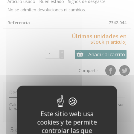
Artículo usado - Buen estado - Signos de desgaste.
No se admiten devoluciones ni cambios.
Referencia
7342.044
Últimas unidades en
stock
(1 artículo)
Añadir al carrito
Compartir
Descripción
Cale permettant de fixer la carte ISS (Sans fil ou câblée) sur
la base du pluviomètre. Compatible VP2 uniquement.
Este sitio web usa
cookies y te permite
5 otros productos de la misma
controlar las que