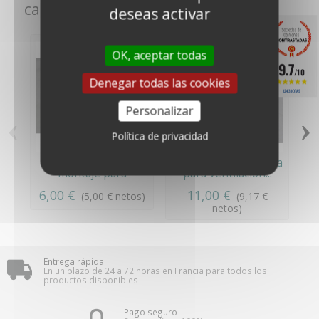
categoría:
deseas activar
OK, aceptar todas
9.7
/10
Denegar todas las cookies
1243 NOTAS
Personalizar
‹
›
Política de privacidad
Usado - Soporte de
Usado - Placa cerrada
montaje para
para ventilación...
carcasa...
6,00 €
11,00 €
(5,00 € netos)
(9,17 €
netos)
Entrega rápida
En un plazo de 24 a 72 horas en Francia para todos los
productos disponibles
Pago seguro