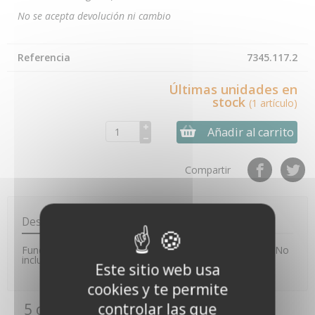
No se acepta devolución ni cambio
Referencia
7345.117.2
Últimas unidades en
stock
(1 artículo)
Añadir al carrito
Compartir
Descripción
Funda protectora para la tarjeta SIM de Vantage Pro 2. No
incluye puerta con o sin panel solar.
Este sitio web usa
cookies y te permite
controlar las que
5 otros productos de la misma