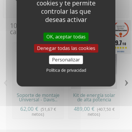
Kits de energía solar
cookies y te permite
controlar las que
deseas activar
10 otros productos de la misma
categoría:
OK, aceptar todas
9.7
/10
Denegar todas las cookies
1243 NOTAS
Personalizar
Política de privacidad
‹
›
Soporte de montaje
Kit de energía solar
Universal - Davis...
de alta potencia
para...
62,00 €
489,00 €
(51,67 €
(407,50 €
netos)
netos)