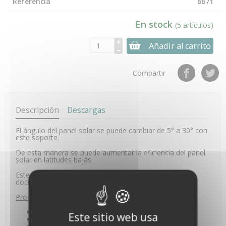
Referencia
6671
En stock
(5 artículos)
Añadir al carrito
Compartir
Descripción
Descargas
El ángulo del panel solar se puede cambiar de 5° a 30° con
este soporte.
De esta manera se puede aumentar la eficiencia del panel
solar en latitudes bajas.
Este producto incluye material de montaje (ver
documentación).
Producto destinado a ser utilizado con :
Kits Vantage Connect
Este sitio web usa
Pasarela EnviroMonitor