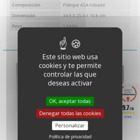
Composición
Platique ASA robuste
Dimensión
34.9 X 25.4 X 10.6 cm
Peso
1.64 kg
También le puede gustar
Este sitio web usa
cookies y te permite
controlar las que
deseas activar
OK, aceptar todas
9.7
/10
Denegar todas las cookies
Kit de energía solar
Kit de energía solar
1245 NOTAS
para estaciones...
de alta potencia
Personalizar
para...
469,00 €
489,00 €
(390,83 €
(407,50 €
Política de privacidad
netos)
netos)