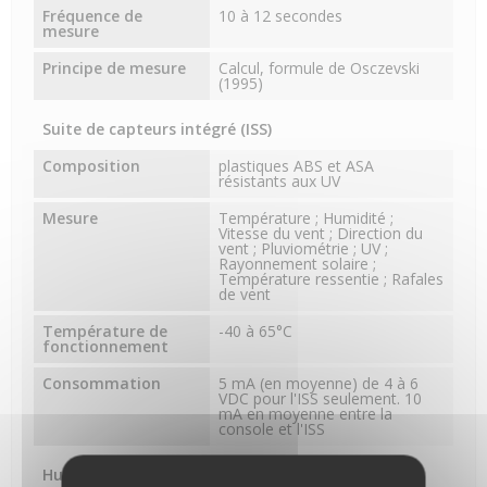
Fréquence de
10 à 12 secondes
mesure
Principe de mesure
Calcul, formule de Osczevski
(1995)
Suite de capteurs intégré (ISS)
Composition
plastiques ABS et ASA
résistants aux UV
Mesure
Température ; Humidité ;
Vitesse du vent ; Direction du
vent ; Pluviométrie ; UV ;
Rayonnement solaire ;
Température ressentie ; Rafales
de vent
Température de
-40 à 65°C
fonctionnement
Consommation
5 mA (en moyenne) de 4 à 6
VDC pour l'ISS seulement. 10
mA en moyenne entre la
console et l'ISS
Humidité extérieure