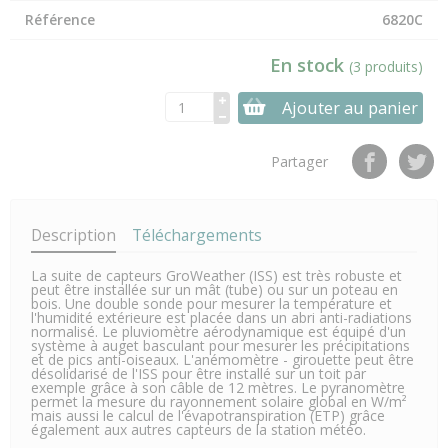
Référence
6820C
En stock
(3 produits)
Ajouter au panier
Partager
Description
Téléchargements
La suite de capteurs GroWeather (ISS) est très robuste et
peut être installée sur un mât (tube) ou sur un poteau en
bois. Une double sonde pour mesurer la température et
l'humidité extérieure est placée dans un abri anti-radiations
normalisé. Le pluviomètre aérodynamique est équipé d'un
système à auget basculant pour mesurer les précipitations
et de pics anti-oiseaux. L'anémomètre - girouette peut être
désolidarisé de l'ISS pour être installé sur un toit par
exemple grâce à son câble de 12 mètres. Le pyranomètre
permet la mesure du rayonnement solaire global en W/m²
mais aussi le calcul de l'évapotranspiration (ETP) grâce
également aux autres capteurs de la station météo.