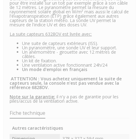
pour être installé sur un toit par exemple grâce à son câble
de 12 mètres. Le pyranomètre permet la mesure du
rayonnement solaire global en W/m² mais aussi le calcul de
l'évapotranspiration (ETP) grâce également aux autres
capteurs de la station météo. La sonde UV permet la
mesure de l'indice UV et des doses UV.
La suite capteurs 6328OV est livrée avec:
Une suite de capteurs extérieurs (ISS).
Un pyranomètre, une sonde UV et leur support.
Un anémomètre - girouette avec 12 mètres de
câbles.
Un kit de fixation.
Une ventilation active fonctionnant 24h/24
Un mode d'emploi en français
ATTENTION : Vous achetez uniquement la suite de
capteurs seule, la console n’est pas vendue avec la
référence 6828OV.
Note sur la garantie:
il n'y a pas de garantie pour les
piles/accus de la ventilation active.
Fiche technique
Autres caractéristiques
Dimension
378 x 327 x 594 mm