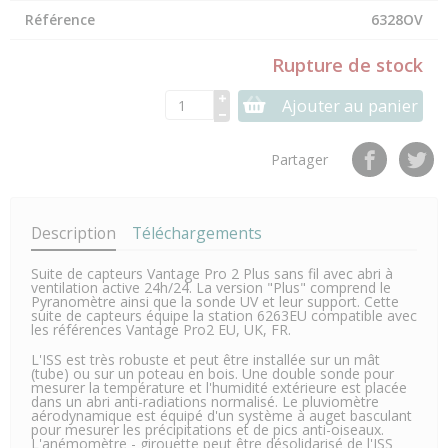
Référence
6328OV
Rupture de stock
Ajouter au panier
Partager
Description
Téléchargements
Suite de capteurs Vantage Pro 2 Plus sans fil avec abri à
ventilation active 24h/24. La version "Plus" comprend le
Pyranomètre ainsi que la sonde UV et leur support. Cette
suite de capteurs équipe
la station 6263EU
compatible avec
les références Vantage Pro2 EU, UK, FR.
L'ISS est très robuste et peut être installée sur un mât
(tube) ou sur un poteau en bois. Une double sonde pour
mesurer la température et l'humidité extérieure est placée
dans un abri anti-radiations normalisé. Le pluviomètre
aérodynamique est équipé d'un système à auget basculant
pour mesurer les précipitations et de pics anti-oiseaux.
L'anémomètre - girouette peut être désolidarisé de l'ISS