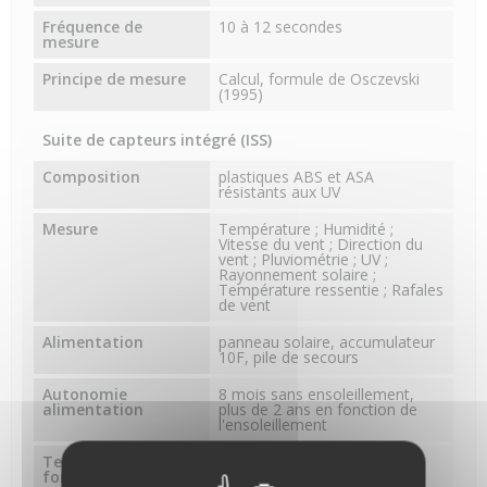
Fréquence de
10 à 12 secondes
mesure
Principe de mesure
Calcul, formule de Osczevski
(1995)
Suite de capteurs intégré (ISS)
Composition
plastiques ABS et ASA
résistants aux UV
Mesure
Température ; Humidité ;
Vitesse du vent ; Direction du
vent ; Pluviométrie ; UV ;
Rayonnement solaire ;
Température ressentie ; Rafales
de vent
Alimentation
panneau solaire, accumulateur
10F, pile de secours
Autonomie
8 mois sans ensoleillement,
alimentation
plus de 2 ans en fonction de
l'ensoleillement
Température de
-40 à 65°C
fonctionnement