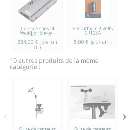
Console sans fil
Pile Lithium 3 Volts
Weather Envoy -
CR123A
Davis...
334,00 €
8,00 €
(278,33 €
(6,67 € HT)
HT)
10 autres produits de la même
catégorie :
‹
›
Suite de capteurs
Suite de capteurs