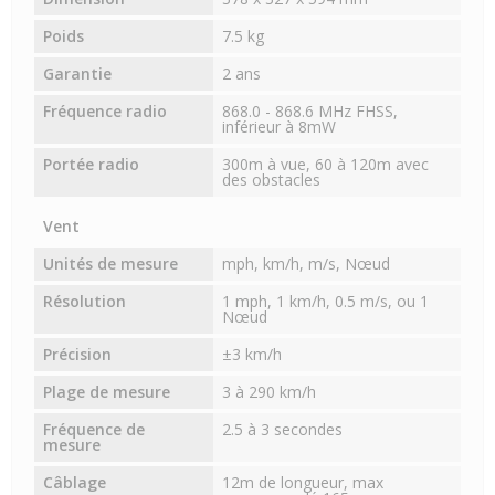
Poids
7.5 kg
Garantie
2 ans
Fréquence radio
868.0 - 868.6 MHz FHSS,
inférieur à 8mW
Portée radio
300m à vue, 60 à 120m avec
des obstacles
Vent
Unités de mesure
mph, km/h, m/s, Nœud
Résolution
1 mph, 1 km/h, 0.5 m/s, ou 1
Nœud
Précision
±3 km/h
Plage de mesure
3 à 290 km/h
Fréquence de
2.5 à 3 secondes
mesure
Câblage
12m de longueur, max