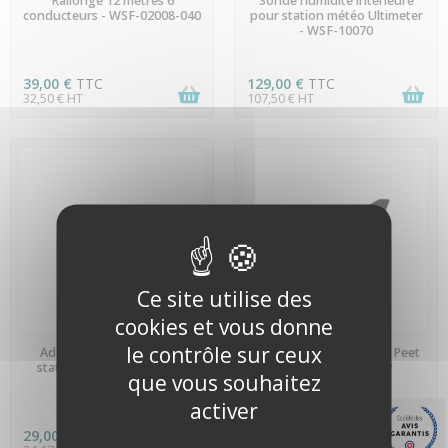
Rallonge 12 mètres 6
Sonde humidité intérieure
conducteurs - WSF-02008-040
pour station météo Ultimeter
- WSF-10070
39,00 €
TTC
129,00 €
TTC
32,50 € HT
107,50 € HT
(1 avis)
Ce site utilise des
cookies et vous donne
EN STOCK
EN STOCK
le contrôle sur ceux
Adaptateur 5 ports pour
Anémomètre-girouette Peet
stations Peet Bros - WSF-
Bros - WSF-10030P
que vous souhaitez
02065
activer
29,00 €
TTC
129,00 €
TTC