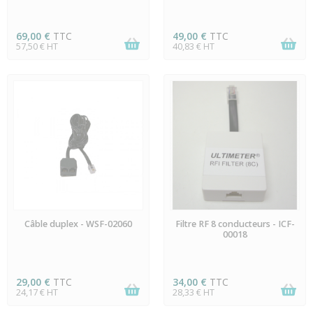
69,00 €
TTC
49,00 €
TTC
57,50 € HT
40,83 € HT
EN STOCK
EN STOCK
Câble duplex - WSF-02060
Filtre RF 8 conducteurs - ICF-
00018
29,00 €
TTC
34,00 €
TTC
24,17 € HT
28,33 € HT