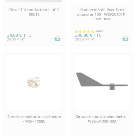
EN STOCK
EN STOCK
Filtre RF 6 conducteurs - ICF-
Station météo Peet Bros
00016
Ultimeter 100 - WSF20101P -
Peet Bros
34,00 €
TTC
309,00 €
TTC
28,33 € HT
257,50 € HT
DERNIERS ARTICLES EN
EN STOCK
Sonde température intérieure
Girouette pour anémomètre -
STOCK
- WSF-10080
WSS-01000-003