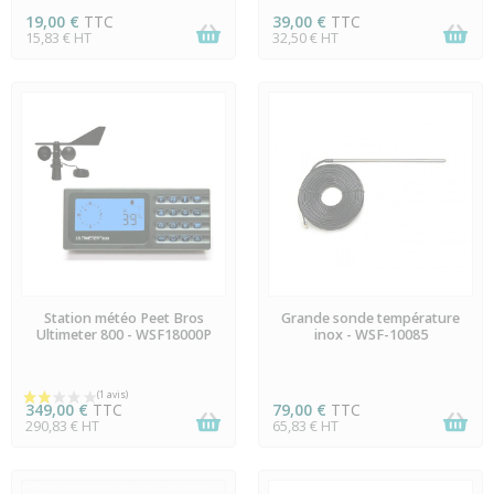
19,00 €
TTC
39,00 €
TTC
15,83 € HT
32,50 € HT
EN STOCK
DERNIERS ARTICLES EN
Station météo Peet Bros
Grande sonde température
STOCK
Ultimeter 800 - WSF18000P
inox - WSF-10085
349,00 €
TTC
79,00 €
TTC
290,83 € HT
65,83 € HT