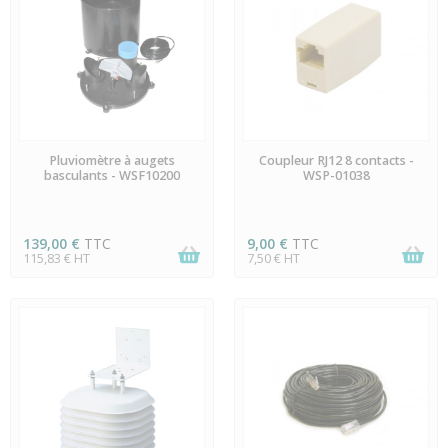
DERNIERS ARTICLES EN
EN STOCK
Pluviomètre à augets
Coupleur RJ12 8 contacts -
STOCK
basculants - WSF10200
WSP-01038
139,00 €
TTC
9,00 €
TTC
115,83 € HT
7,50 € HT