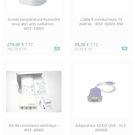
DERNIERS ARTICLES EN
EN STOCK
Sonde température/humidité
Câble 8 conducteurs 15
STOCK
sous abri anti-radiation -
mètres - WSF-02005-050
WSF-10065
219,00 €
TTC
39,00 €
TTC
182,50 € HT
32,50 € HT
DERNIERS ARTICLES EN
EN STOCK
Kit de connexion extérieur -
Adaptateur SERIE USB - SCF-
STOCK
WSF-40000
003000