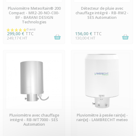
EN STOCK
PRÉCOMMANDE
Pluviomètre MeteoRain® 200
Détecteur de pluie avec
Compact - MR2-20-NO-C00-
chauffage intégré - RB-RW2 -
BF - BARANI DESIGN
SES Automation
Technologies
299,00 €
TTC
156,00 €
TTC
249,17 € HT
130,00 € HT
PRÉCOMMANDE
PRÉCOMMANDE
Pluviomètre avec chauffage
Pluviomètre à pesée rain[e] -
intégré - RB-WT7000 - SES
rain[e] - LAMBRECHT meteo
Automation
(1 avis)