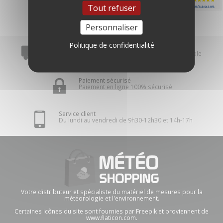
Tout refuser
BASÉ SUR 1243 AVIS
Personnaliser
Politique de confidentialité
Livraison rapide
Sous 24 à 72h en France pour tout produit disponible
Paiement sécurisé
Paiement en ligne 100% sécurisé
Service client
Du lundi au vendredi de 9h30-12h30 et 14h-17h
Votre distributeur et spécialiste du matériel de mesures pour la
météorologie et l'environnement.
Certaines icônes du site sont fournies par Freepik et proviennent de
www.flaticon.com.