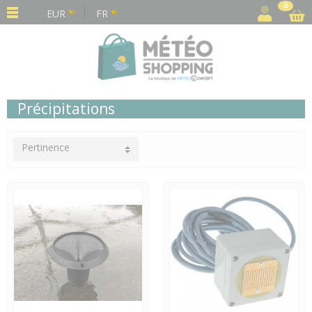
Panneau de gestion des cookies
0
EUR
FR
Précipitations
Pertinence