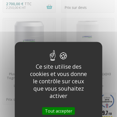
2 700,00 €
TTC
Prix sur devis
2 250,00 € HT
Ce site utilise des
PRÉCOMMANDE
PRÉCOMMANDE
cookies et vous donne
Pluviomètre à augets Joss-
Pluviomètre à pesée rain[e]H3
Tognini - Lambrecht Meteo -
- Lambrecht Meteo -
le contrôle sur ceux
00.15189.002000 -
00.15184.540020 -
LAMBRECHT meteo
LAMBRECHT meteo
que vous souhaitez
activer
Prix sur devis
Prix sur devis
Tout accepter
9.7
/10
Affichage des éléments 1-6 sur un total de 6