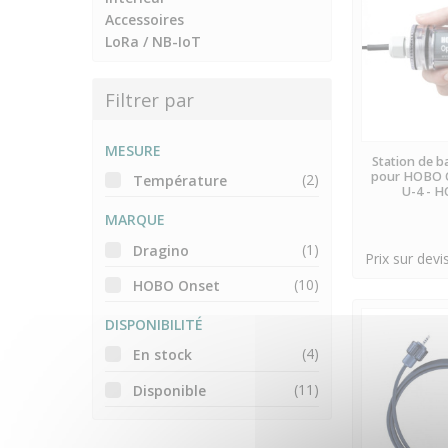
Accessoires
LoRa / NB-IoT
Filtrer par
MESURE
EN
Station de b
pour HOBO O
(2)
Température
U-4 - 
MARQUE
(1)
Dragino
Prix sur devi
(10)
HOBO Onset
DISPONIBILITÉ
(4)
En stock
(11)
Disponible