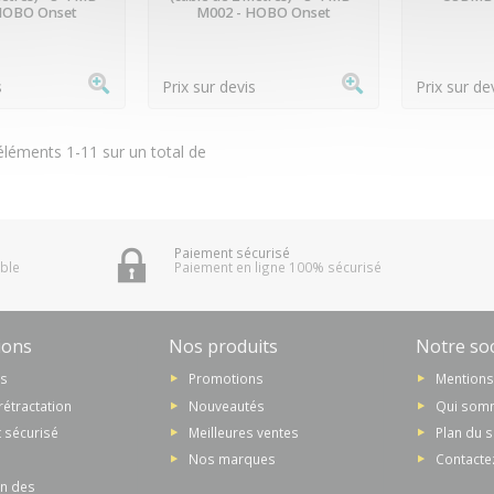
HOBO Onset
M002 - HOBO Onset
s
Prix sur devis
Prix sur de
éléments 1-11 sur un total de
Paiement sécurisé
ible
Paiement en ligne 100% sécurisé
ions
Nos produits
Notre soc
ns
Promotions
Mentions
rétractation
Nouveautés
Qui som
 sécurisé
Meilleures ventes
Plan du s
Nos marques
Contacte
on des