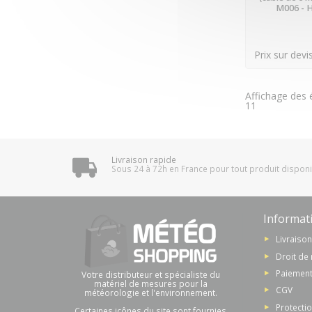
M006 - 
Prix sur devi
Affichage des 
11
Livraison rapide
Sous 24 à 72h en France pour tout produit dispon
Informat
Livraiso
Droit de 
Paiement
Votre distributeur et spécialiste du
matériel de mesures pour la
CGV
météorologie et l'environnement.
Protecti
Certaines icônes du site sont fournies