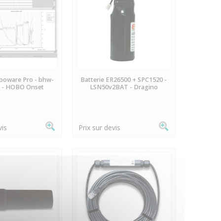
N STOCK
EN STOCK
oboware Pro - bhw-
Batterie ER26500 + SPC1520 -
b - HOBO Onset
LSN50v2BAT - Dragino
vis
Prix sur devis