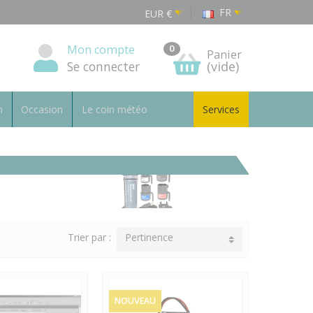
FR
EUR
€
Mon compte
0
Panier
Se connecter
(vide)
n
Occasion
Le coin météo
Services
Trier par :
Pertinence
NOUVEAU