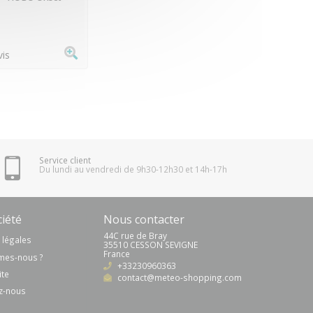
vis
Service client
Du lundi au vendredi de 9h30-12h30 et 14h-17h
iété
Nous contacter
44C rue de Bray
 légales
35510 CESSON SEVIGNE
France
mes-nous ?
+33230960363
ite
contact@meteo-shopping.com
z-nous