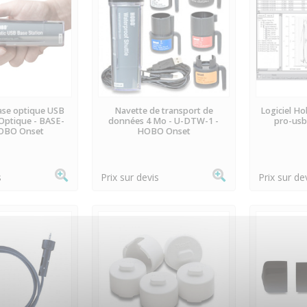
 STOCK
EN STOCK
E
ase optique USB
Navette de transport de
Logiciel H
ptique - BASE-
données 4 Mo - U-DTW-1 -
pro-us
HOBO Onset
HOBO Onset
s
Prix sur devis
Prix sur de