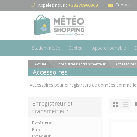
Panneau de gestion des cookies
Contact
Appelez-nous :
+33230960363
Station météo
Capteur
Appareil portable
E
Accueil
Enregistreur et transmetteur
Accessoires
Accessoires
Accessoires pour enregistreurs de données comme les na
Enregistreur et
I
transmetteur
Extérieur
Eau
Intérieur