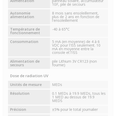
Alimentation
panneau solaire, accumulateur
10F, pile de secours
Autonomie
8 mois sans ensoleillement,
alimentation
plus de 2 ans en fonction de
l'ensoleillement
Température de
-40 à 65°C
fonctionnement
Consommation
5 mA (en moyenne) de 4 à 6
VDC pour l'ISS seulement. 10
mA en moyenne entre la
console et l'ISS
Alimentation de
pile Lithium 3V CR123 (non
secours
fournie)
Dose de radiation UV
Unités de mesure
MEDs
Résolution
0.1 MEDs à 19.9 MEDs, tous les
1 MED au dessus de 19.9
MEDS
Précision
±5% pour le total journalier