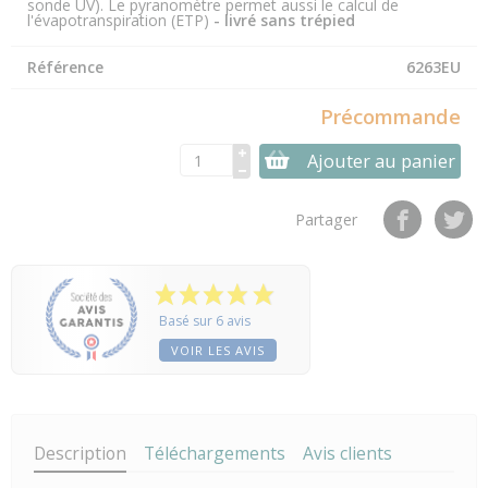
sonde UV). Le pyranomètre permet aussi le calcul de
l'évapotranspiration (ETP)
- livré sans trépied
Référence
6263EU
Précommande
Ajouter au panier
Partager
Basé sur 6 avis
VOIR LES AVIS
Description
Téléchargements
Avis clients