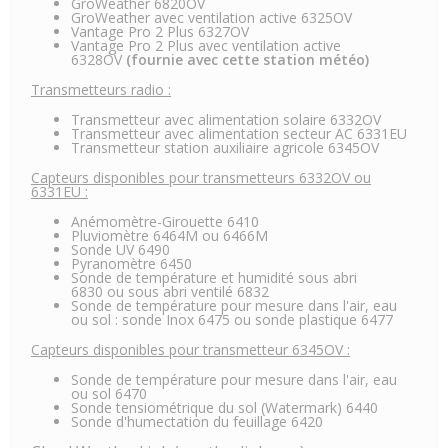
GroWeather 6820OV
GroWeather avec ventilation active 6325OV
Vantage Pro 2 Plus 6327OV
Vantage Pro 2 Plus avec ventilation active
6328OV
(fournie avec cette station météo)
Transmetteurs radio :
Transmetteur avec alimentation solaire 6332OV
Transmetteur avec alimentation secteur AC 6331EU
Transmetteur station auxiliaire agricole 6345OV
Capteurs disponibles pour transmetteurs 6332OV ou
6331EU :
Anémomètre-Girouette 6410
Pluviomètre
6464M
ou
6466M
Sonde UV 6490
Pyranomètre 6450
Sonde de température et humidité
sous abri
6830
ou
sous abri ventilé 6832
Sonde de température pour mesure dans l'air, eau
ou sol :
sonde Inox 6475
ou
sonde plastique 6477
Capteurs disponibles pour transmetteur 6345OV :
Sonde de température pour mesure dans l'air, eau
ou sol 6470
Sonde tensiométrique du sol (Watermark) 6440
Sonde d'humectation du feuillage 6420