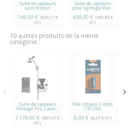
Suite de capteurs
Suite de capteurs
sans fil pour
pour Vantage Vue -
V
Vantage...
Davis...
749,00 €
439,00 €
1
(624,17 €
(365,83 €
HT)
HT)
10 autres produits de la même
catégorie :
‹
›
Suite de capteurs
Pile Lithium 3 Volts
Vantage Pro 2 avec...
CR123A
V
1 178,00 €
8,00 €
(981,67 €
(6,67 € HT)
HT)