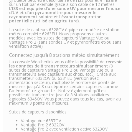
girouette peut être désolidarisé de l'ISS pour être installé
sur un toit par exemple grâce à son câble de 12 mètres.
L'ISS est équipée d'une sonde UV pour mesurer l'indice
d'UV et d'un pyranomètre pour mesurer le
rayonnement solaire et l'évapotranspiration
potentielle (utilisé en agriculture).
La suite de capteurs 6328OV équipe ce modèle de station
météo complète 6263EU. Nous proposons d'autres
modèles avec les suites de capteurs Vantage Vue ou
Vantage Pro 2 (sans sondes UV et pyranomètre et/ou sans
ventilation active).
Connectez jusqu'à 8 stations météo simultanément
La console Weatherlink vous offre la possibilité de
recevoir
les données de 8 transmetteurs simultanément
(8
suites de capteurs Vantage Pro 2 ou Vantage Vue ou 8
transmetteurs avec capteurs aux choix, etc..). Grâce aux
transmetteur 6332OV ou 6331EU (version avec
alimentation secteur), multipliez le nombre de points de
mesures jusqu'à 8 ou déportez certains capteurs comme
l'anémomètre-girouette. Notez également qu'il est
possible de transmettre jusqu'à 8 stations auxiliaires
agricoles 6345OV. Vous pouvez dans tous les cas, avoir au
maximum 8 points de mesures.
Suites de capteurs disponibles :
Vantage Vue 6357OV
Vantage Pro 2 6322OV
Vantage Pro 2 avec ventilation active 6323OV