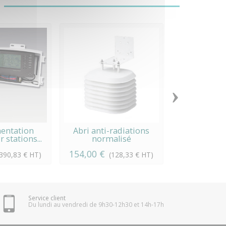
›
mentation
Abri anti-radiations
Support de
 stations...
normalisé
Universel 
154,00 €
62,00 €
(390,83 € HT)
(128,33 € HT)
(
Service client
Du lundi au vendredi de 9h30-12h30 et 14h-17h