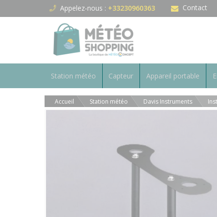
Panneau de gestion des cookies
Contact
Appelez-nous :
+33230960363
Station météo
Capteur
Appareil portable
E
Accueil
Station météo
Davis Instruments
Ins