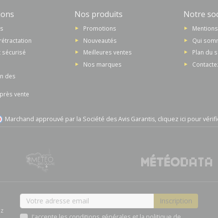
ions
Nos produits
Notre soc
ns
Promotions
Mentions
rétractation
Nouveautés
Qui som
 sécurisé
Meilleures ventes
Plan du s
Nos marques
Contacte
on des
après vente
Marchand approuvé par la Société des Avis Garantis,
cliquez ici pour vérifi
ez
J'accepte les conditions générales et la politique de