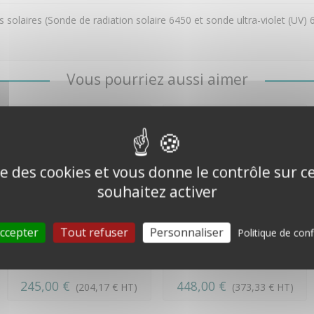
s solaires (Sonde de radiation solaire 6450 et sonde ultra-violet (UV)
Vous pourriez aussi aimer
ise des cookies et vous donne le contrôle sur 
souhaitez activer
ccepter
Tout refuser
Personnaliser
Politique de conf
Pyranomètre pour
Sonde UV - Davis
mesure du
Instruments
rayonnement...
245,00 €
448,00 €
(204,17 € HT)
(373,33 € HT)