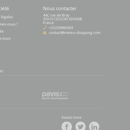
iété
Nous contacter
44C rue de Bray
 légales
35510 CESSON SEVIGNE
France
mes-nous ?
+33230960363
ite
contact@meteo-shopping.com
z-nous
er
.
Suivez-nous