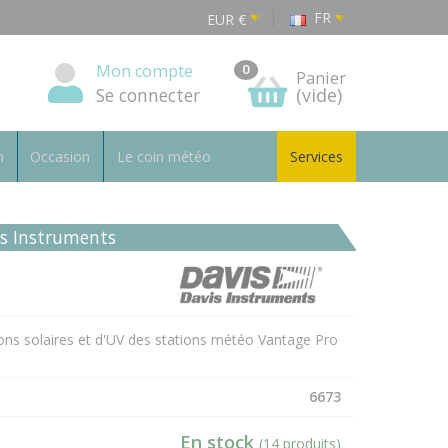
FR
EUR
€
Mon compte
0
Panier
Se connecter
(vide)
n
Occasion
Le coin météo
Services
is Instruments
ions solaires et d'UV des stations météo Vantage Pro
6673
En stock
(14 produits)