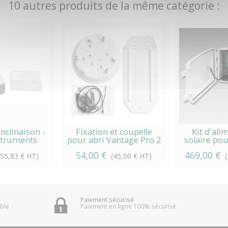
10 autres produits de la même catégorie :
nclinaison -
Fixation et coupelle
Kit d'ali
struments
pour abri Vantage Pro 2
solaire pour
54,00 €
469,00 €
(55,83 € HT)
(45,00 € HT)
Paiement sécurisé
ible
Paiement en ligne 100% sécurisé