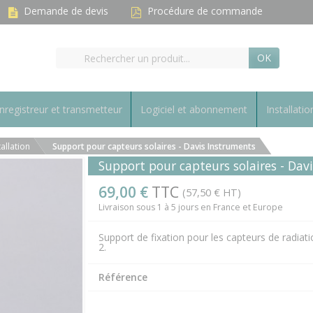
Demande de devis
Procédure de commande
OK
nregistreur et transmetteur
Logiciel et abonnement
Installatio
tallation
Support pour capteurs solaires - Davis Instruments
Support pour capteurs solaires - Dav
69,00 €
TTC
(57,50 € HT)
Livraison sous 1 à 5 jours en France et Europe
Support de fixation pour les capteurs de radiat
2.
Référence