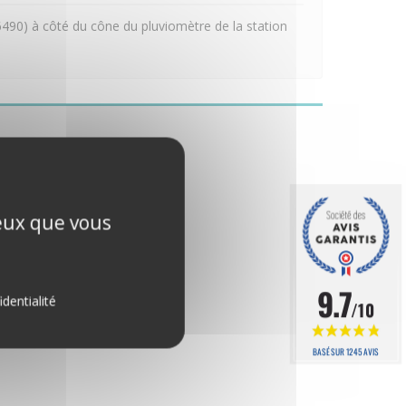
 6490) à côté du cône du pluviomètre de la station
ceux que vous
9.7
identialité
/10
BASÉ SUR 1245 AVIS