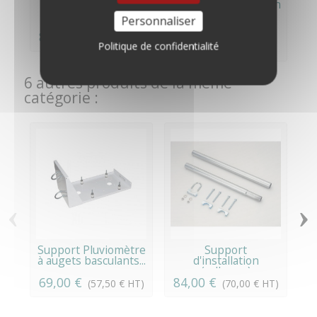
Support
Trépied d'installation
d'installation
avec sardines -...
Personnaliser
(rallonge)
84,00 €
229,00 €
(70,00 € HT)
(190,83 €
Politique de confidentialité
HT)
6 autres produits de la même
catégorie :
‹
›
Support Pluviomètre
Support
à augets basculants...
d'installation
(rallonge)
69,00 €
84,00 €
(57,50 € HT)
(70,00 € HT)