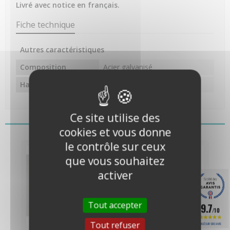
Livré avec notice en français.
Fiche technique
Autres caractéristiques
Composition
Acier galvanisé
Hauteur
1.77 mètres
Ce site utilise des
Vous pourriez aussi aimer
cookies et vous donne
le contrôle sur ceux
que vous souhaitez
activer
Tout accepter
9.7
/10
Tout refuser
BASÉ SUR 1243 AVIS