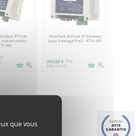
 STOCK
DERNIERS ARTICLES EN STOCK
 Modbus RTU et
Interface BACnet IP Gateway
 station météo -
pour Vantage Pro2 - KTA-401
TA-382
C
359,00 €
TTC
299,17 € HT
ceux que vous