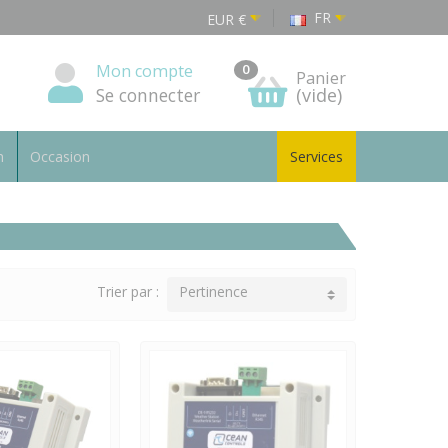
FR
EUR
€
Mon compte
0
Panier
Se connecter
(vide)
n
Occasion
Services
Trier par :
Pertinence