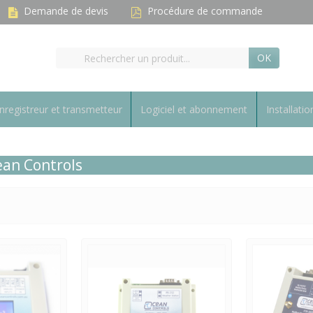
Demande de devis
Procédure de commande
OK
nregistreur et transmetteur
Logiciel et abonnement
Installatio
ean Controls