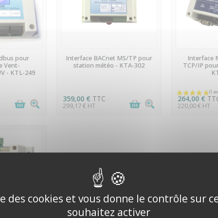
OCK
EN STOCK
EN
odbus pour
Interface BACnet MS/TP pour
Interface
e Vent-
station météo - KTA-302
TCP/IP pour
V - KTL-249
K
359,00 €
TTC
264,00 €
TT
299,17 € HT
220,00 € HT
ise des cookies et vous donne le contrôle sur 
souhaitez activer