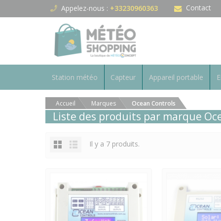
Panneau de gestion des cookies
Contact
Appelez-nous :
+33230960363
Station météo
Capteur
Appareil portable
E
Accueil
Marques
Ocean Controls
Liste des produits par marque Oc
Il y a 7 produits.