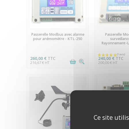
EN STOCK
EN ST
Passerelle Modbus avec alarme
Passerelle M
pour anémomètre - KTL-250
surveillanc
Rayonnement-U
260,00 €
TTC
240,00 €
TTC
216,67 € HT
200,00 € HT
Ce site util