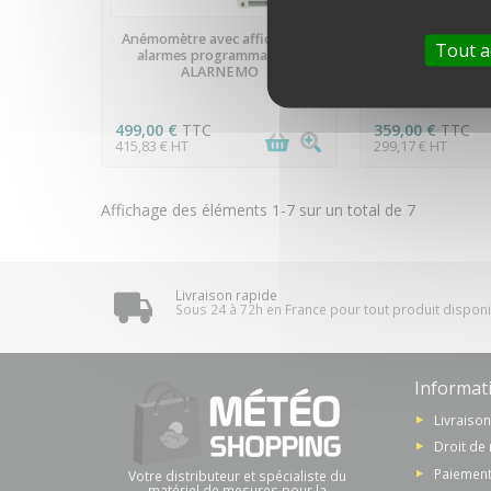
EN STOCK
PRÉCOM
Anémomètre avec afficheur et
Interface BACne
Tout a
alarmes programmables -
station Vantage
ALARNEMO
402
499,00 €
TTC
359,00 €
TTC
415,83 € HT
299,17 € HT
Affichage des éléments 1-7 sur un total de 7
Livraison rapide
Sous 24 à 72h en France pour tout produit dispon
Informat
Livraiso
Droit de 
Paiement
Votre distributeur et spécialiste du
matériel de mesures pour la