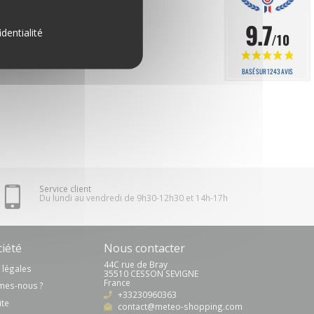
9.7
identialité
/10
BASÉ SUR 1243 AVIS
Service client
Du lundi au vendredi de 9h30-12h30 et 14h-17h
iété
Nous contacter
44C rue de Bray
 légales
35510 CESSON SEVIGNE
France
mes-nous ?
+33230960363
ite
contact@meteo-shopping.com