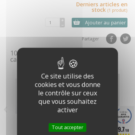
Derniers articles en
stock
(1 produit)
Ajouter au panier
Partager
10 autres produits de la même
catégorie :
Ce site utilise des
cookies et vous donne
le contrôle sur ceux
que vous souhaitez
‹
›
activer
Coupelles pour
Filtre RF 6
Tout accepter
9.7
anémomètre Peet-
conducteurs
/10
Bros