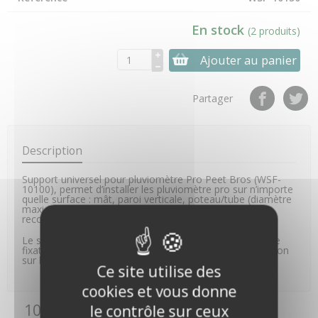
En stock
(2 produits)
Ajouter au panier
Partager
Description
Support universel pour pluviomètre Pro Peet Bros (WSF-
10100), permet d’installer les pluviomètre pro sur n’importe
quelle surface : mât, paroi verticale, poteau/tube (diamètre
maxi 32mm), poutre… Le support est en aluminium
recouvert d’une peinture de protection.
Le support est livré avec la visserie et les accessoires de
fixation, le pluviomètre n’est pas inclus et sert d’illustration
sur les photos.
Ce site utilise des
cookies et vous donne
10 autres produits de la même
le contrôle sur ceux