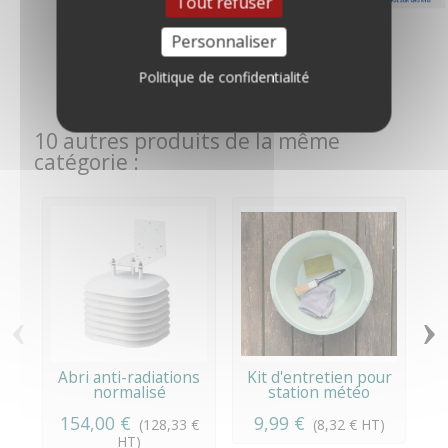
Tout refuser
BASÉ SUR 1245 AVIS
Personnaliser
Adaptateur 220 Volts
pour Vantage Pro -...
Politique de confidentialité
39,00 €
(32,50 € HT)
10 autres produits de la même
catégorie :
‹
›
Abri anti-radiations
Kit d'entretien pour
normalisé
station météo
154,00 €
9,99 €
(128,33 €
(8,32 € HT)
HT)