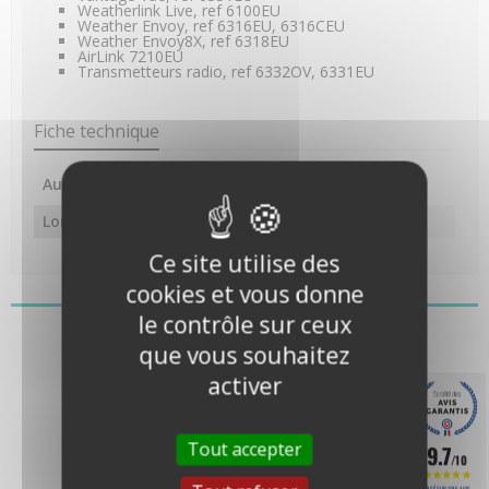
Weatherlink Live, ref 6100EU
Weather Envoy, ref 6316EU, 6316CEU
Weather Envoy8X, ref 6318EU
AirLink 7210EU
Transmetteurs radio, ref 6332OV, 6331EU
Fiche technique
Autres caractéristiques
Longueur
2 m
Ce site utilise des
cookies et vous donne
Vous pourriez aussi aimer
le contrôle sur ceux
que vous souhaitez
activer
Tout accepter
9.7
/10