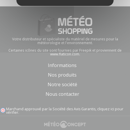
Votre distributeur et spécialiste du matériel de mesures pour la
météorologie et l'environnement.
Certaines icônes du site sont fournies par Freepik et proviennent de
www.flaticon.com.
Informations
Nos produits
Notre société
Nous contacter
Marchand approuvé par la Société des Avis Garantis,
cliquez ici pour
vérifier
.