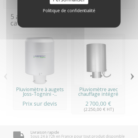
Politique de confidentialité
5 autres produits de la même
catégorie :
‹
›
Pluviomètre à augets
Pluviomètre avec
Joss-Tognini -...
chauffage intégré
Prix sur devis
2 700,00 €
(2 250,00 € HT)
Livraison rapide
Sous 24 à 72h en France pour tout produit disponible