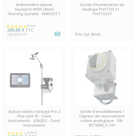
EN STOCK
DERNIERS ARTICLES EN
Anémomètre alarme
Sonde d'humectation du
STOCK
Skywatch WWS (Wind
feuillage PHYTOS 31 -
Warning System) - WWSKIT1
PHYTOS31
289,00 €
TTC
Prix sur devis
240,83 € HT
EN STOCK
PRÉCOMMANDE
Station météo Vantage Pro 2
Sonde d'ensoleillement /
Plus sans fil - Davis
Capteur de rayonnement
Instruments - 6262EU - Davis
solaire analogique - RB-
(3 avis)
Instruments
WT5000_0-10V