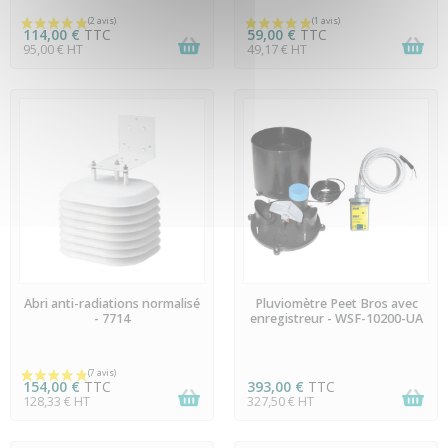
114,00 €
TTC
59,00 €
TTC
95,00 € HT
49,17 € HT
EN STOCK
DERNIERS ARTICLES EN
Abri anti-radiations normalisé
Pluviomètre Peet Bros avec
STOCK
- 7714
enregistreur - WSF-10200-UA
154,00 €
TTC
393,00 €
TTC
128,33 € HT
327,50 € HT