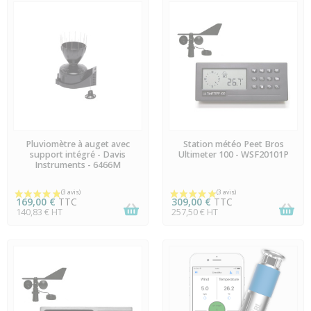
EN STOCK
EN STOCK
Pluviomètre à auget avec
Station météo Peet Bros
support intégré - Davis
Ultimeter 100 - WSF20101P
Instruments - 6466M
169,00 €
TTC
309,00 €
TTC
140,83 € HT
257,50 € HT