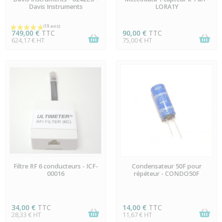
Davis Instruments
LORA1Y
749,00 €
TTC
90,00 €
TTC
624,17 € HT
75,00 € HT
EN STOCK
EN STOCK
Filtre RF 6 conducteurs - ICF-
Condensateur 50F pour
00016
répéteur - CONDO50F
34,00 €
TTC
14,00 €
TTC
28,33 € HT
11,67 € HT