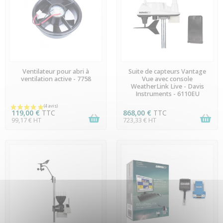
EN STOCK
DERNIERS ARTICLES EN
Ventilateur pour abri à
Suite de capteurs Vantage
STOCK
ventilation active - 7758
Vue avec console
WeatherLink Live - Davis
Instruments - 6110EU
119,00 €
TTC
868,00 €
TTC
99,17 € HT
723,33 € HT
(19 avis)