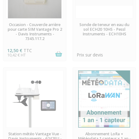
DERNIERS ARTICLES EN
DERNIERS ARTICLES EN
Occasion - Couvercle arrière
Sonde de teneur en eau du
STOCK
STOCK
pour carte SIM Vantage Pro 2
sol ECH20 10HS - Pessl
- Davis Instruments -
Instruments - ECH10HS
7345.117.2
12,50 €
TTC
Prix sur devis
10,42 € HT
EN STOCK
EN STOCK
Station météo Vantage Vue -
Abonnement LoRa +
Davis Instruments - 6242EU -
Météodata 1 capteur x 1 an -