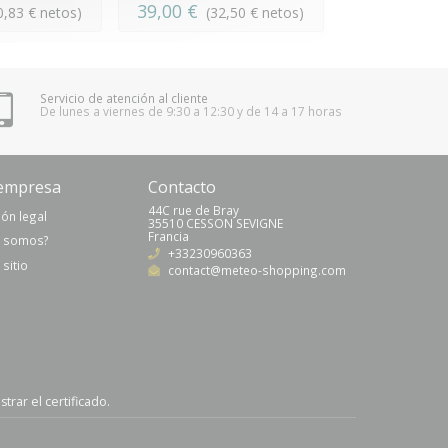
39,00 €
99,00 €
0,83 € netos)
(32,50 € netos)
(8
Servicio de atención al cliente
De lunes a viernes de 9:30 a 12:30 y de 14 a 17 horas
empresa
Contacto
44C rue de Bray
ón legal
35510 CESSON SEVIGNE
Francia
s somos?
+33230960363
sitio
contact@meteo-shopping.com
trar el certificado
.