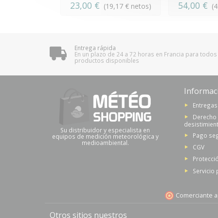
23,00 €
54,00 €
(19,17 € netos)
(
Entrega rápida
En un plazo de 24 a 72 horas en Francia para todos
productos disponibles
Informac
Entregas
Derecho
desistimien
Su distribuidor y especialista en
Pago se
equipos de medición meteorológica y
medioambiental.
CGV
Protecci
Servicio
Comerciante a
Otros sitios nuestros