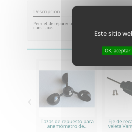
Descripción
Permet de réparer un axe d’anémomètre cassé sur une
dans l'axe.
Este sitio we
OK, aceptar
‹
Tazas de repuesto para
Eje de rec
anemómetro de...
veleta Vant