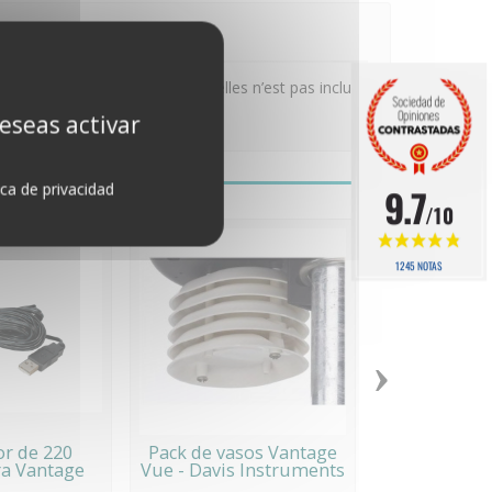
vitesse de rotation des coupelles n’est pas inclu
deseas activar
ica de privacidad
9.7
/10
1245 NOTAS
›
r de 220
Pack de vasos Vantage
Cubeta de
ra Vantage
Vue - Davis Instruments
métrica para
...