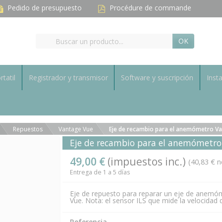
Pedido de presupuesto
Procédure de commande
OK
rtatil
Registrador y transmisor
Software y suscripción
Inst
Repuestos
Vantage Vue
Eje de recambio para el anemómetro Va
Eje de recambio para el anemómetro
49,00 €
(impuestos inc.)
(40,83 € n
Entrega de 1 a 5 días
Eje de repuesto para reparar un eje de anemó
Vue. Nota: el sensor ILS que mide la velocidad d
Referencia