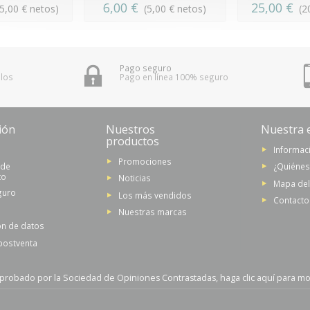
6,00 €
25,00 €
45,00 € netos)
(5,00 € netos)
(2
Pago seguro
 los
Pago en línea 100% seguro
ión
Nuestros
Nuestra 
productos
Informaci
Promociones
 de
¿Quiéne
to
Noticias
Mapa del 
guro
Los más vendidos
Contacto
Nuestras marcas
ón de datos
 postventa
probado por la Sociedad de Opiniones Contrastadas,
haga clic aquí para mos