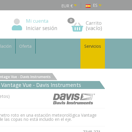
ES
EUR
€
Mi cuenta
0
Carrito
Iniciar sesión
(vacío)
alación
Oferta
Servicios
ntage Vue - Davis Instruments
 Vantage Vue - Davis Instruments
etos)
metro roto en una estación meteorológica Vantage
e las copas no está incluido en el eje.
7345.271