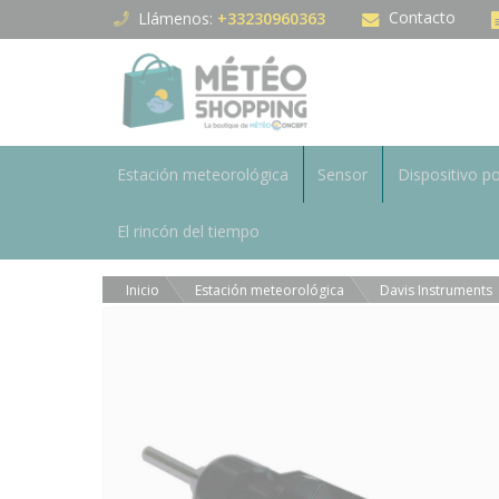
Panel de gestión de cookies
Contacto
Llámenos:
+33230960363
Estación meteorológica
Sensor
Dispositivo po
El rincón del tiempo
Inicio
Estación meteorológica
Davis Instruments