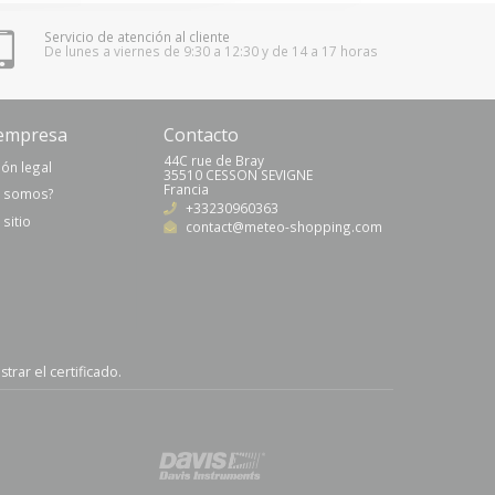
Servicio de atención al cliente
De lunes a viernes de 9:30 a 12:30 y de 14 a 17 horas
empresa
Contacto
44C rue de Bray
ón legal
35510 CESSON SEVIGNE
Francia
s somos?
+33230960363
sitio
contact@meteo-shopping.com
trar el certificado
.