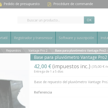
Pedido de presupuesto
Procédure de commande
OK
rtatil
Registrador y transmisor
Software y suscripción
Inst
Repuestos
Vantage Pro 2
Base para pluviómetro Vantage Pro2 -
Base para pluviómetro Vantage Pro2 
42,00 €
(impuestos inc.)
(35,00 € n
Entrega de 1 a 5 días
Base de repuesto del pluviómetro Vantage Pro
Referencia