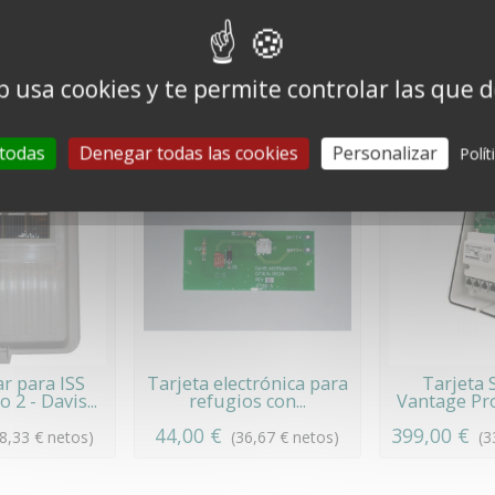
 de Davis Instruments, herrajes de montaje + perno en U no incluido
b usa cookies y te permite controlar las que 
10 otros productos de la misma categoría:
 todas
Denegar todas las cookies
Personalizar
Polít
ar para ISS
Tarjeta electrónica para
Tarjeta 
 2 - Davis...
refugios con...
Vantage Pro 
44,00 €
399,00 €
78,33 € netos)
(36,67 € netos)
(3