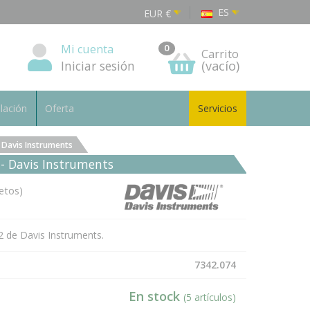
ES
EUR
€
Mi cuenta
0
Carrito
Iniciar sesión
(vacío)
alación
Oferta
Servicios
 Davis Instruments
- Davis Instruments
etos)
2 de Davis Instruments.
7342.074
En stock
(5 artículos)