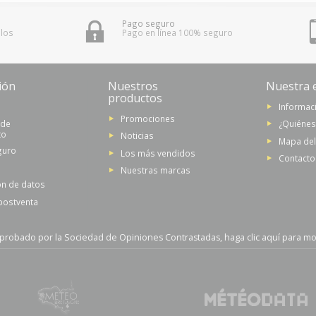
Pago seguro
 los
Pago en línea 100% seguro
ión
Nuestros
Nuestra 
productos
Informaci
Promociones
 de
¿Quiéne
to
Noticias
Mapa del 
guro
Los más vendidos
Contacto
Nuestras marcas
ón de datos
 postventa
probado por la Sociedad de Opiniones Contrastadas,
haga clic aquí para mos