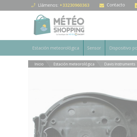
Panel de gestión de cookies
Contacto
Llámenos:
+33230960363
Estación meteorológica
Sensor
Dispositivo po
Inicio
Estación meteorológica
Davis Instruments