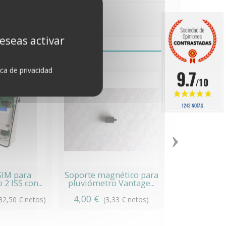
s.
deseas activar
ica de privacidad
9.7
/10
1243 NOTAS
›
SIM para
Soporte magnético para
Cartuc
2 ISS con...
pluviómetro Vantage...
rodamient
veloci
4,00 €
59,00 €
32,50 € netos)
(3,33 € netos)
(4