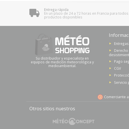
Entrega rápida
En un plazo de 24 a 72 horas en Francia para todos
productos disponibles
Informac
Entregas
Derecho
desistimien
Su distribuidor y especialista en
Pago se
equipos de medición meteorológica y
medioambiental.
CGV
Protecci
Servicio
Comerciante a
Otros sitios nuestros