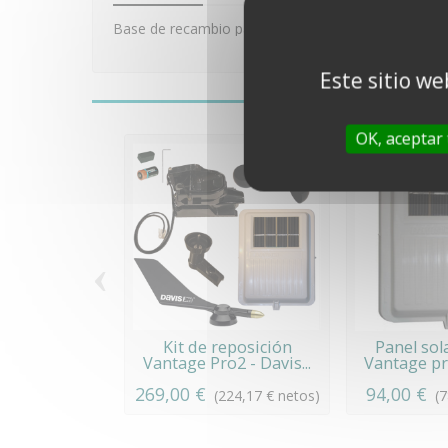
Base de recambio para el pluviómetro Vantage Pro2
Este sitio we
OK, aceptar
‹
Kit de reposición
Panel sol
Vantage Pro2 - Davis...
Vantage pro
269,00 €
94,00 €
(224,17 € netos)
(