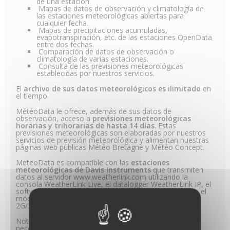
de una estación.
Mapas de datos de observación y climatología de
las estaciones meteorológicas abiertas para
cualquier fecha.
Mapas de precipitaciones acumuladas,
evapotranspiración, etc. de las estaciones OpenData
entre dos fechas.
Comparación de datos de observación o
climatología de varias estaciones.
Consulta de las previsiones meteorológicas
establecidas por nuestros servicios.
El
archivo de sus datos meteorológicos es ilimitado
en
el tiempo.
MétéoData le ofrece, además de sus datos de
observación, acceso a
previsiones meteorológicas
horarias y trihorarias de hasta 14 días
. Estas
previsiones meteorológicas son elaboradas por nuestros
servicios de previsión meteorológica y alimentan nuestras
páginas web públicas Météo Bretagne y Météo Concept.
MeteoData es compatible con las
estaciones
meteorológicas de Davis Instruments
que transmiten
datos al servidor www.weatherlink.com utilizando la
consola WeatherLink Live, el datalogger WeatherLink IP, el
software WeatherLink para dataloggers USB o SERIE o el
módulo de transmisión independiente Vantage Connect
2G/3G.
Nota: Para los usuarios de weatherlink.com, no es
necesario comprar una suscripción a WeatherLink.com