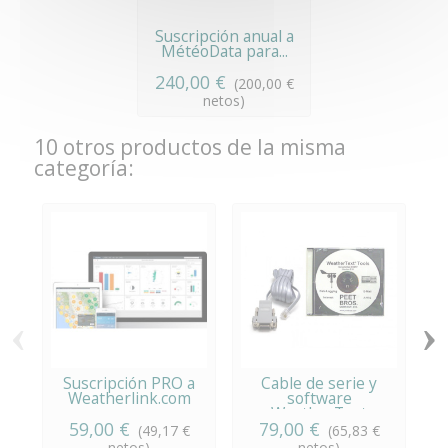
Suscripción anual a
MétéoData para...
240,00 €
(200,00 €
netos)
10 otros productos de la misma
categoría:
‹
›
Suscripción PRO a
Cable de serie y
S
Weatherlink.com
software
WeatherText
59,00 €
79,00 €
(49,17 €
(65,83 €
netos)
netos)