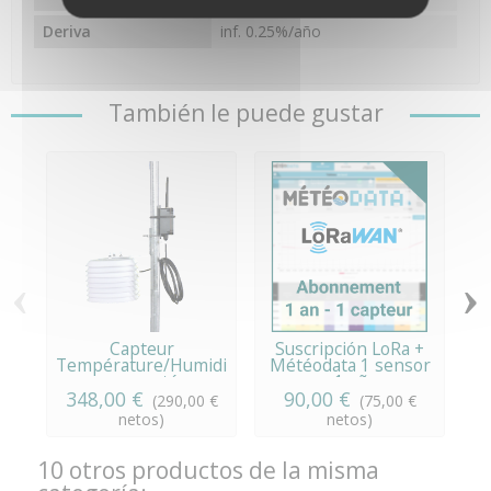
Deriva
inf. 0.25%/año
También le puede gustar
‹
›
Capteur
Suscripción LoRa +
Température/Humidité
Météodata 1 sensor
connecté
x 1 año
348,00 €
90,00 €
(290,00 €
(75,00 €
netos)
netos)
10 otros productos de la misma