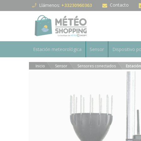
Panel de gestión de cookies
Contacto
Llámenos:
+33230960363
Estación meteorológica
Sensor
Dispositivo po
Inicio
Sensor
Sensores conectados
Estació