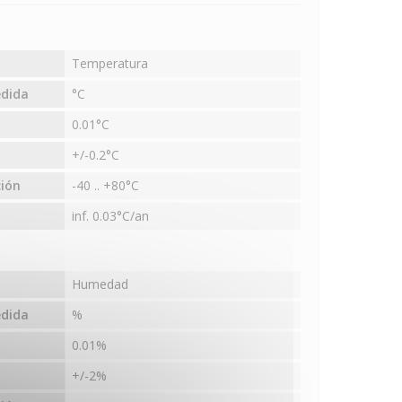
Temperatura
edida
°C
0.01°C
+/-0.2°C
ión
-40 .. +80°C
inf. 0.03°C/an
Humedad
edida
%
0.01%
+/-2%