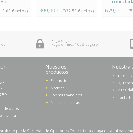
oRa
conectad
399,00 €
629,00 €
119,00 € netos)
(332,50 € netos)
(5
Pago seguro
 los
Pago en línea 100% seguro
ión
Nuestros
Nuestra 
productos
Informaci
Promociones
 de
¿Quiéne
to
Noticias
Mapa del 
guro
Los más vendidos
Contacto
Nuestras marcas
ón de datos
 postventa
probado por la Sociedad de Opiniones Contrastadas,
haga clic aquí para mos