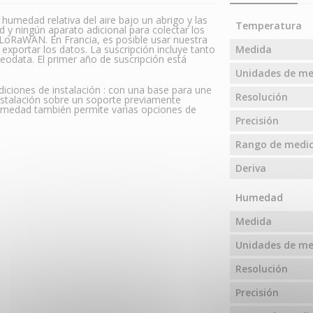
umedad relativa del aire bajo un abrigo y las
Temperatura
d y ningún aparato adicional para colectar los
d LoRaWAN. En Francia, es posible usar nuestra
xportar los datos. La suscripción incluye tanto
Medida
eodata. El primer año de suscripción está
Unidades de m
iciones de instalación : con una base para une
Resolución
stalación sobre un soporte previamente
humedad también permite varias opciones de
Precisión
Rango de medic
Deriva
Humedad
Medida
Unidades de m
Resolución
Precisión