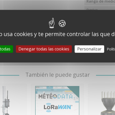
Rango de medic
Deriva
Precipitaciones
Medida
b usa cookies y te permite controlar las que 
Unidades de m
Resolución
 todas
Denegar todas las cookies
Personalizar
Polít
Precisión
También le puede gustar