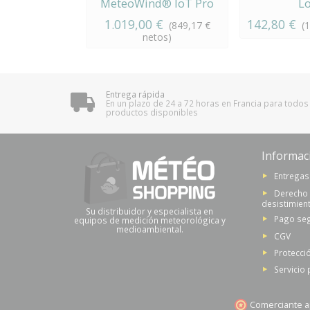
MeteoWind® IoT Pro
L
1.019,00 €
142,80 €
(849,17 €
(
netos)
Entrega rápida
En un plazo de 24 a 72 horas en Francia para todos
productos disponibles
Informac
Entregas
Derecho
desistimien
Su distribuidor y especialista en
Pago se
equipos de medición meteorológica y
medioambiental.
CGV
Protecci
Servicio
Comerciante a