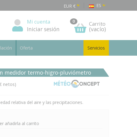
ES
EUR
€
Mi cuenta
0
Carrito
Iniciar sesión
(vacío)
alación
Oferta
Servicios
on medidor termo-higro-pluviómetro
€ netos)
d relativa del aire y las precipitaciones.
 añadirla al carrito