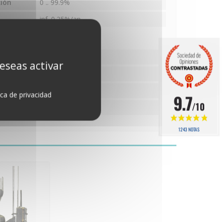
ión
0 .. 99.9%
inf. 0.25%/an
Lluvia
deseas activar
edida
mm
0.1mm
ica de privacidad
9.7
/10
+/-0.2mm
1243 NOTAS