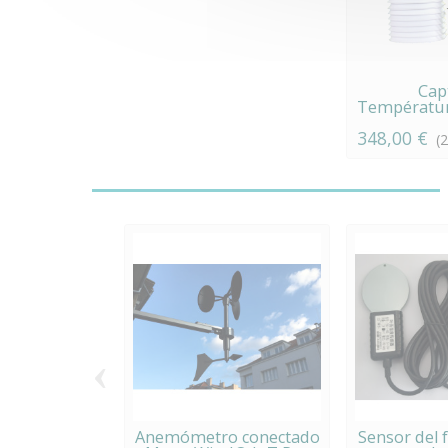
Cap
Températu
con
348,00 €
(
‹
Anemómetro conectado
Sensor del f