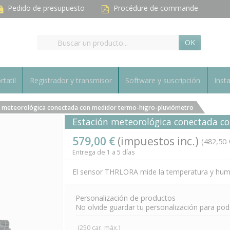
Pedido de presupuesto
Procédure de commande
OK
rtatil
Registrador y transmisor
Software y suscripción
Inst
n meteorológica conectada con medidor termo-higro-pluviómetro
Estación meteorológica conectada c
579,00 €
(impuestos inc.)
(482,50 
Entrega de 1 a 5 días
El sensor THRLORA mide la temperatura y humeda
Personalización de productos
No olvide guardar tu personalización para poder
(250 car. máx.)