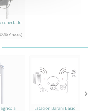
o conectado
32,50 € netos)
›
 agricola
Estación Barani Basic
Sensor de t