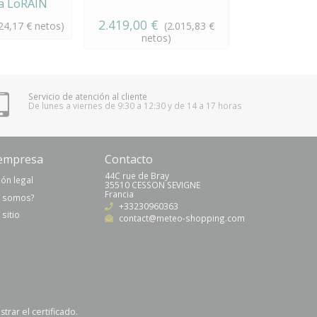
a LoRAIN
e higrom
2.419,00 €
71,40 €
24,17 € netos)
(2.015,83 €
(5
netos)
Servicio de atención al cliente
De lunes a viernes de 9:30 a 12:30 y de 14 a 17 horas
empresa
Contacto
44C rue de Bray
ón legal
35510 CESSON SEVIGNE
Francia
s somos?
+33230960363
sitio
contact@meteo-shopping.com
trar el certificado
.