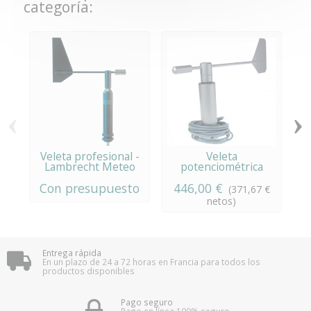
categoría:
‹
›
Veleta profesional -
Veleta
A
Lambrecht Meteo
potenciométrica
Con presupuesto
446,00 €
C
(371,67 €
netos)
Entrega rápida
En un plazo de 24 a 72 horas en Francia para todos los
productos disponibles
Pago seguro
Pago en línea 100% seguro