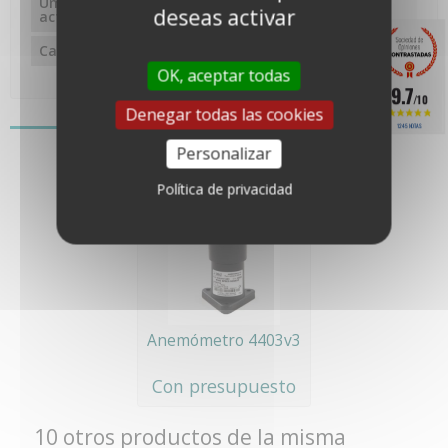
Umbral de
3km/h
deseas activar
activación
Calefacción
Opcional
OK, aceptar todas
9.7
/10
Denegar todas las cookies
También le puede gustar
1245 NOTAS
Personalizar
Política de privacidad
Anemómetro 4403v3
Con presupuesto
10 otros productos de la misma