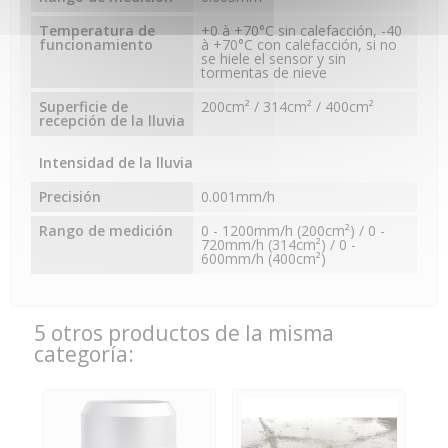
Temperatura de
+0 à +70°C sin calefacción, -40
funcionamiento
à +70°C con calefacción, si no
se hiele el sensor y sin
tormentas de nieve
Superficie de
200cm² / 314cm² / 400cm²
recepción de la lluvia
Intensidad de la lluvia
Precisión
0.001mm/h
Rango de medición
0 - 1200mm/h (200cm²) / 0 -
720mm/h (314cm²) / 0 -
600mm/h (400cm²)
5 otros productos de la misma
categoría: