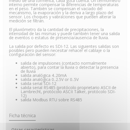
medio de una tormenta, cada gota cuenta. Un termometro
interno permite compensar la diferencias de temperaturas
en el peso. También se compensan el vaciado del
mecanismo, la evaporación y la deriva a largo plazo del
sensor. Los choques y vabraciones que pueden alterar la
medición se filtran.
El pluviómetro da la cantidad de precipitaciones, la
intensidad de las mismas y puede también tener una salida
de eventos o estatus de presencia/ausencia de lluvia.
La salida por defecto es SDI-12. Las siguientes salidas son
posibles pero pueden necesitar rehacer el cablaje o la
configuración del sensor:
salida de impulsiones (contacto normalmente
abierto), para contar la lluvia o detectar la presencia
de lluvia
salida analógica 4..20mA
salida analógica 0..2.5V or 0..5V
salida serial SDI-12
salida serial RS485 (protócolo proprietario ASCII de
Lambrecht, protócolo ASCII Talker, protócolo SDI-
12)
salida Modbus RTU sobre RS485
Ficha técnica
Otras características