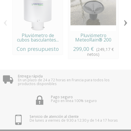
‹
›
Pluviómetro de
Pluviómetro
cubos basculantes...
MeteoRain® 200
ca
Con presupuesto
299,00 €
(249,17 €
netos)
Entrega rápida
En un plazo de 24 a 72 horas en Francia para todos los
productos disponibles
Pago seguro
Pago en línea 100% seguro
Servicio de atención al cliente
De lunes a viernes de 9:30 a 12:30 y de 14 a 17 horas