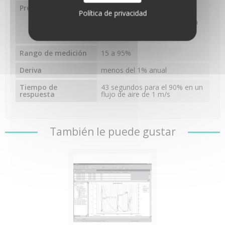
Precisión
±3,5% de 25 a 85% de
Política de privacidad
humedad entre 15°C y 45°C
incluida histéresis, 5% de 25 a
95% de humedad entre 5°C y
55°C incluida histéresis
Rango de medición
15 a 95%
Deriva
menos del 1% anual
Tiempo de
43 segundos para el 90% en un
respuesta
flujo de aire de 1 m/s
También le puede gustar