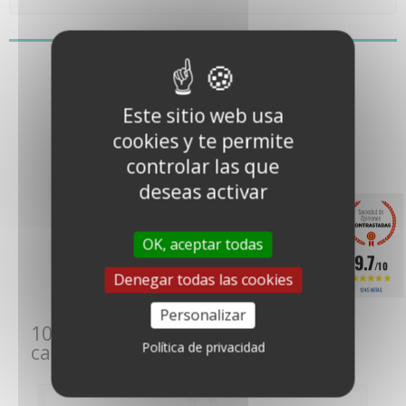
También le puede gustar
Este sitio web usa
cookies y te permite
controlar las que
deseas activar
Anemómetro de
OK, aceptar todas
alarma Skywatch
9.7
WWS (Wind...
/10
289,00 €
(240,83 €
Denegar todas las cookies
netos)
1245 NOTAS
Personalizar
10 otros productos de la misma
Política de privacidad
categoría: