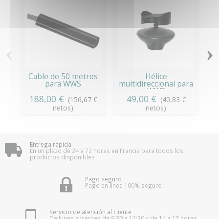
‹
›
Cable de 50 metros
Hélice
para WWS
multidireccional para
a
WWS
188,00 €
49,00 €
(156,67 €
(40,83 €
netos)
netos)
Entrega rápida
En un plazo de 24 a 72 horas en Francia para todos los
productos disponibles
Pago seguro
Pago en línea 100% seguro
Servicio de atención al cliente
De lunes a viernes de 9:30 a 12:30 y de 14 a 17 horas