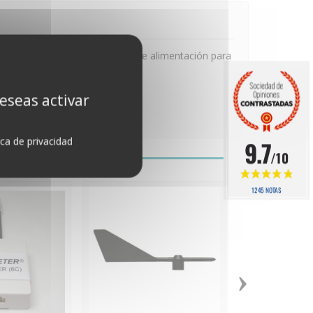
stanca para exterior y una caja de alimentación para
deseas activar
ica de privacidad
9.7
/10
1245 NOTAS
›