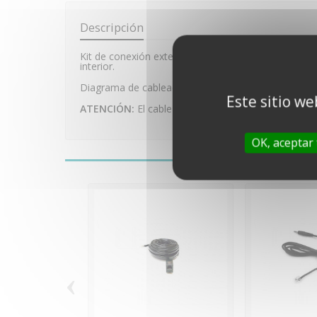
Descripción
Kit de conexión exterior, permite colocar el acoplad
interior.
Diagrama de cableado disponible aquí.
Este sitio we
ATENCIÓN:
El cable de conexión no se suministra 
OK, aceptar
‹