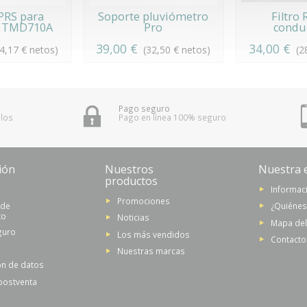
PRS para
Soporte pluviómetro
Filtro 
 TMD710A
Pro
condu
39,00 €
34,00 €
24,17 € netos)
(32,50 € netos)
(2
Pago seguro
 los
Pago en línea 100% seguro
ión
Nuestros
Nuestra 
productos
Informaci
Promociones
 de
¿Quiéne
to
Noticias
Mapa del 
guro
Los más vendidos
Contacto
Nuestras marcas
ón de datos
 postventa