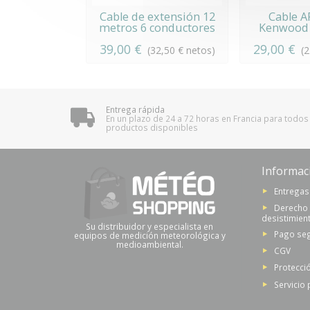
Cable de extensión 12
Cable A
metros 6 conductores
Kenwood
39,00 €
29,00 €
(32,50 € netos)
(
Entrega rápida
En un plazo de 24 a 72 horas en Francia para todos
productos disponibles
Informac
Entregas
Derecho
desistimien
Su distribuidor y especialista en
Pago se
equipos de medición meteorológica y
medioambiental.
CGV
Protecci
Servicio