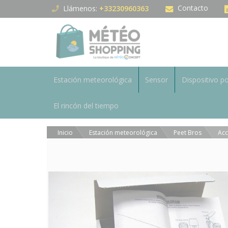
Panel de gestión de cookies
Contacto
Llámenos:
+33230960363
Estación meteorológica
Sensor
Dispositivo po
El rincón del tiempo
Inicio
Estación meteorológica
Peet Bros
Acc