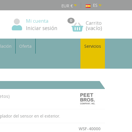
ES
EUR
€
Mi cuenta
0
Carrito
Iniciar sesión
(vacío)
alación
Oferta
Servicios
etos)
plador del sensor en el exterior.
WSF-40000