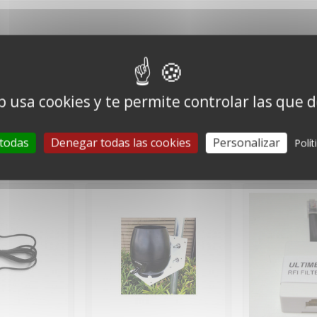
or del sensor en el exterior. El kit contiene una caja de conexiones e
b usa cookies y te permite controlar las que 
y está disponible como opción.
 todas
Denegar todas las cookies
Personalizar
Polít
10 otros productos de la misma categoría: