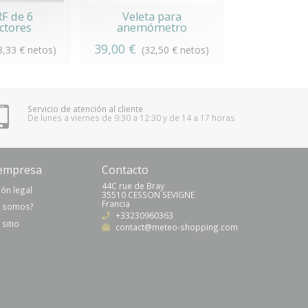
RF de 6
Veleta para
Panel de vi
ctores
anemómetro
de imág
39,00 €
499,00 €
8,33 € netos)
(32,50 € netos)
(4
Servicio de atención al cliente
De lunes a viernes de 9:30 a 12:30 y de 14 a 17 horas
empresa
Contacto
44C rue de Bray
ón legal
35510 CESSON SEVIGNE
Francia
s somos?
+33230960363
sitio
contact@meteo-shopping.com