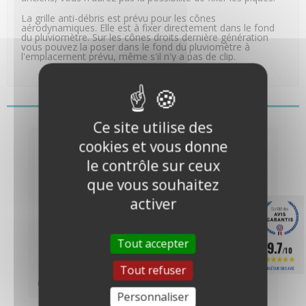
La grille anti-débris est prévu pour les cônes
aérodynamiques. Elle est à fixer directement dans le fond
du pluviomètre. Sur les cônes droits dernière génération
vous pouvez la poser dans le fond du pluviomètre à
l'emplacement prévu, même s'il n'y a pas de clip.
Vous pourriez aussi aimer
Ce site utilise des
cookies et vous donne
le contrôle sur ceux
que vous souhaitez
activer
Tout accepter
9.7
Cône de réception
Kit de remplacement
/10
pour pluviomètre
de l'auget basculant...
Tout refuser
Vantage...
BASÉ SUR 1243 AVIS
66,00 €
104,00 €
(55,00 € HT)
(86,67 €
HT)
Personnaliser