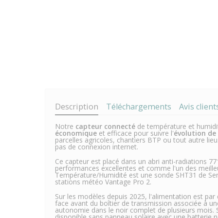
Description
Téléchargements
Avis client
Notre
capteur connecté
de température et humidité 
économique
et efficace pour suivre l'
évolution de
parcelles agricoles, chantiers BTP ou tout autre lie
pas de connexion internet.
Ce capteur est placé dans un abri anti-radiations 
performances excellentes et comme l'un des meilleu
Température/Humidité est une sonde SHT31 de Sensi
stations météo Vantage Pro 2.
Sur les modèles depuis 2025, l'alimentation est par
face avant du boîtier de transmission associée à u
autonomie dans le noir complet de plusieurs mois
disponible sans panneau solaire avec une batteri