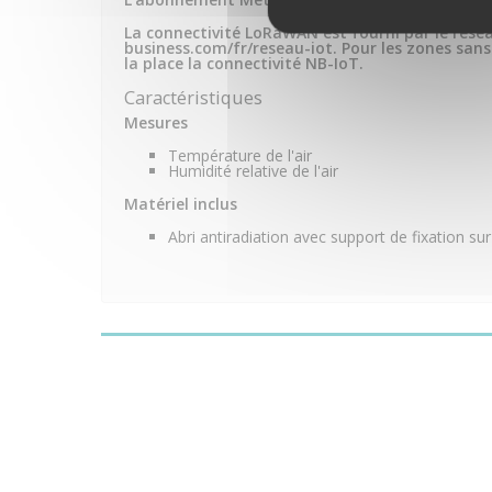
La connectivité LoRaWAN est fourni par le rés
business.com/fr/reseau-iot. Pour les zones san
la place la connectivité NB-IoT
.
Caractéristiques
Mesures
Température de l'air
Humidité relative de l'air
Matériel
inclus
Abri antiradiation avec support de fixation s