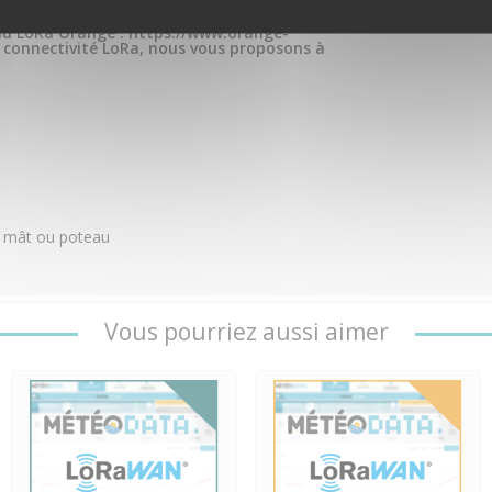
eau LoRa Orange : https://www.orange-
s connectivité LoRa, nous vous proposons à
ur mât ou poteau
Vous pourriez aussi aimer