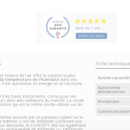
Basé sur 1 avis
VOIR LES AVIS
s
Fiche techniqu
relative de l'air offre la solution la plus
Autres caractér
 la tempé
rature de l'humidité
dans vos
u. Il est autonome en énergie et ne nécessite
Autonomie
alimentation
7714 de Davis Instruments, connu pour ses
rs abris anti-radiations du marché. La sonde
Protection
rion qui est la même sonde utilisée sur les
Communicatio
 défaut assurée par un panneau solaire sur la
ne batterie Li-Ion de 3000mAh conférant une
. Sur demande, le CONCEPT-300 est également
e non rechargeable de 8500mAh ou 19000mAh.