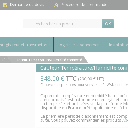
Demande de devis
Procédure de commande
OK
nregistreur et transmetteur
Logiciel et abonnement
Installatio
cté
Capteur Température/Humidité connecté
Capteur Température/Humidité con
348,00 €
TTC
(290,00 € HT)
Capteurs disponibles pour version LoRaWAN uniquem
Capteur de température et humidité haute préc
abri normalisé est autonome en énergie et c
en temps réel et archivées sur la plateforme
disponible
en France métropolitaine et à la
La
première période
d'abonnement est
compr
suite, vous pouvez commander les produits
Ab