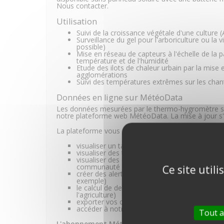
Nous contacter.
Utilisation
Suivi de la croissance végétale d'une culture 
Surveillance du gel pour l'arboriculture ou la 
possible)
Mise en réseau de capteurs à l'échelle de la pa
température et de l'humidité
Etude des ilots de chaleur urbain par la mise
agglomérations
Suivi des températures extrêmes sur les chan
Données en ligne sur MétéoData
Les données mesurées par le thermo-hygromètre son
notre plateforme web MétéoData. La mise à jour s'e
La plateforme vous permet de :
visualiser un tableau de bord des valeurs ins
visualiser des tableaux et graphiques sur des
visualiser des cartes des valeurs de votre ou 
communauté
Ce site util
créer des alertes par mail et/ou SMS sur dépa
exemple)
le calcul de degrés jours de croissance des 
l'agriculture)
exporter vos données en format CSV, Excel 
accéder à notre API pour relier vos données à 
Tout a
L'abonnement MétéoData pour la France métropol