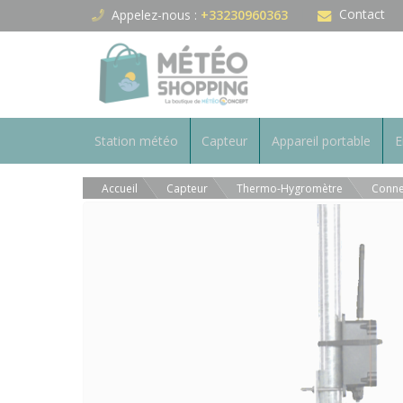
Panneau de gestion des cookies
Contact
Appelez-nous :
+33230960363
Station météo
Capteur
Appareil portable
E
Accueil
Capteur
Thermo-Hygromètre
Conne