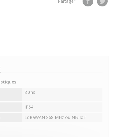
Partager
e
istiques
8 ans
IP64
n
LoRaWAN 868 MHz ou NB-IoT