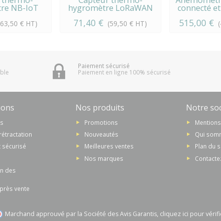
 thermo-
Capteur thermo-
Anémomètre
re NB-IoT
hygromètre LoRaWAN
connecté e
1-NB
S31
71,40 €
515,00 €
(63,50 € HT)
(59,50 € HT)
Paiement sécurisé
ible
Paiement en ligne 100% sécurisé
ions
Nos produits
Notre soc
ns
Promotions
Mentions
rétractation
Nouveautés
Qui som
 sécurisé
Meilleures ventes
Plan du s
Nos marques
Contacte
on des
après vente
Marchand approuvé par la Société des Avis Garantis,
cliquez ici pour vérifi