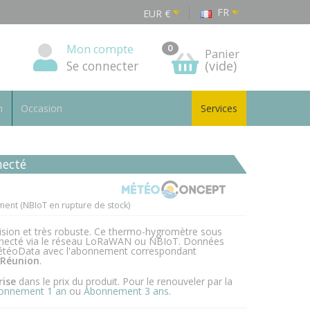
FR
EUR
€
Mon compte
0
Panier
Se connecter
(vide)
n
Occasion
Services
necté
ent (NBIoT en rupture de stock)
ision et très robuste. Ce thermo-hygromètre sous
onnecté via le réseau LoRaWAN ou NBIoT. Données
 MétéoData avec l'abonnement correspondant
 Réunion
.
ise
dans le prix du produit. Pour le renouveler par la
onnement 1 an
ou
Abonnement 3 ans
.