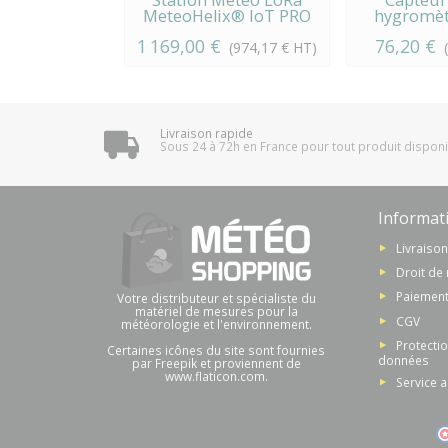
Station Météo LoRa
Capteur
MeteoHelix® IoT PRO
hygromèt
S3
1 169,00 €
76,20 €
(974,17 € HT)
Livraison rapide
Sous 24 à 72h en France pour tout produit dispon
Informat
Livraiso
Droit de 
Paiement
Votre distributeur et spécialiste du
matériel de mesures pour la
CGV
météorologie et l'environnement.
Protecti
Certaines icônes du site sont fournies
données
par Freepik et proviennent de
www.flaticon.com.
Service 