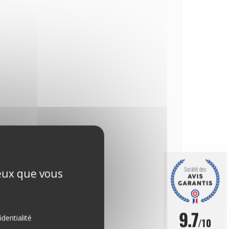
ceux que vous
9.7
identialité
/10