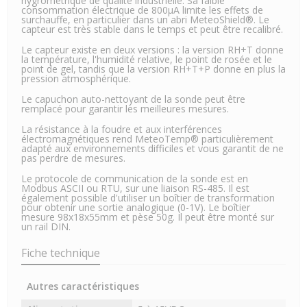
hygrométrique de qualité industrielle. Sa faible
consommation électrique de 800µA limite les effets de
surchauffe, en particulier dans un abri MeteoShield®. Le
capteur est très stable dans le temps et peut être recalibré.
Le capteur existe en deux versions : la version RH+T donne
la température, l'humidité relative, le point de rosée et le
point de gel, tandis que la version RH+T+P donne en plus la
pression atmosphérique.
Le capuchon auto-nettoyant de la sonde peut être
remplacé pour garantir les meilleures mesures.
La résistance à la foudre et aux interférences
électromagnétiques rend MeteoTemp® particulièrement
adapté aux environnements difficiles et vous garantit de ne
pas perdre de mesures.
Le protocole de communication de la sonde est en
Modbus ASCII ou RTU, sur une liaison RS-485. Il est
également possible d'utiliser un boîtier de transformation
pour obtenir une sortie analogique (0-1V). Le boîtier
mesure 98x18x55mm et pèse 50g. Il peut être monté sur
un rail DIN.
Fiche technique
Autres caractéristiques