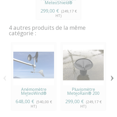
MeteoShield®
299,00 €
(249,17 €
HT)
4 autres produits de la même
catégorie :
‹
›
Anémomètre
Pluviomètre
S
MeteoWind®
MeteoRain® 200
Compact
Compact
648,00 €
299,00 €
1
(540,00 €
(249,17 €
HT)
HT)