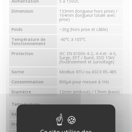
Alimentation
5 à 15VDC
Dimension
133mm (longueur hors prise) /
164mm (longueur totale avec
prise)
Poids
~20g (hors prise et câble)
Température de
-40°C à 105°C
fonctionnement
Protection
IEC EN 61000-4-2,-4-4 et -4-5,
Surge, EFT / Burst, ESD 15kV
(foudroiement et survoltage)
Sortie
Modbus RTU ou ASCII RS-485
Consommation
800µA pour mesure à 1Hz
Diamètre
12mm (embout) / 17mm (base)
Température
Résolution
0.1°C
Précision
+/- 0.2°C