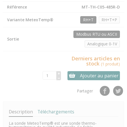
Référence
MT-TH-C05-485R-D
Variante MeteoTemp®
RH+T
RH+T+P
Modbus RTU ou ASCII
Sortie
Analogique 0-1V
Derniers articles en
stock
(1 produit)
Ajouter au panier
Partager
Description
Téléchargements
La sonde MeteoTemp® est une sonde thermo-