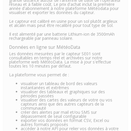
grande distance autour de l'antenne de base de l'opérateur
réseau et à faible coût. Le prix d'achat inclut la première
année d'abonnement à notre plateforme Météodata pour
visualiser et exporter les données du capteur.
Le capteur est calibré en usine pour un sol plutôt argileux
et alcalin mais peut être recalibré pour tout type de sol.
Il est alimenté par une batterie Lithium-ion de 3500mAh
rechargeable par panneau solaire.
Données en ligne sur MétéoData
Les données mesurées par le capteur SE01 sont
consultables en temps réel et archivées sur notre
plateforme web MétéoData. La mise à jour s'effectue
toutes les 10 minutes par défaut.
La plateforme vous permet de :
visualiser un tableau de bord des valeurs
instantanées et extrêmes
visualiser des tableaux et graphiques sur des
périodes passées
visualiser des cartes des valeurs de votre ou vos
capteurs ainsi que des autres capteurs de la
communauté
créer des alertes par mail et/ou SMS sur
dépassement de seuil configurable
exporter vos données en format CSV, Excel ou
autres formats proposés
accéder à notre API pour relier vos données à votre