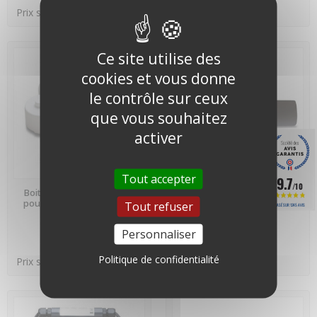
Prix sur devis
Prix sur devis
Ce site utilise des
cookies et vous donne
le contrôle sur ceux
que vous souhaitez
activer
Tout accepter
9.7
/10
PRÉCOMMANDE
PRÉCOMMANDE
Boitier de protection blanc
Protection pour Hobo Water
pour Hobo Tidbit - BOOT-
Temp Pro v2 - BOOT-BLK
Tout refuser
BASÉ SUR 1245 AVIS
TIDBIT-BK
Personnaliser
Politique de confidentialité
Prix sur devis
Prix sur devis