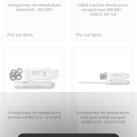
EN STOCK
PRÉCOMMANDE
Enregistreur de température
Câble à lecture directe pour
bluetooth - MX2201
enregistreurs MX2001 -
CABLE-DR-5.0
Prix sur devis
Prix sur devis
PRÉCOMMANDE
PRÉCOMMANDE
Enregistreur de température
Enregistreur de température
en inox HOBO U12 - U12-015
Inox avec sonde à piquer
HOBO U12 - U12-015-02